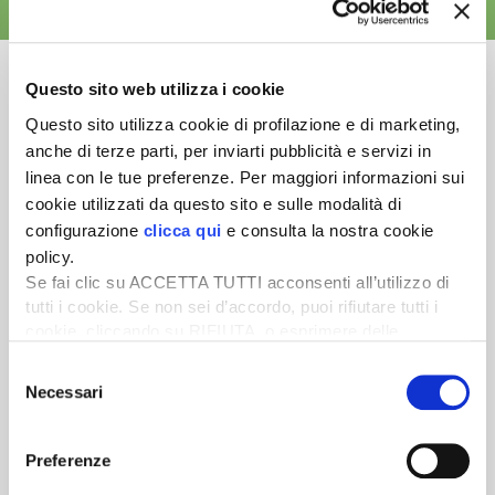
ALTRE NEWS
Questo sito web utilizza i cookie
Questo sito utilizza cookie di profilazione e di marketing,
anche di terze parti, per inviarti pubblicità e servizi in
Newsletter
linea con le tue preferenze. Per maggiori informazioni sui
Scopri un servizio d'informazione di alta qualità. Tagliato sulle tue
cookie utilizzati da questo sito e sulle modalità di
esigenze.
configurazione
clicca qui
e consulta la nostra cookie
policy.
ISCRIVITI
Se fai clic su ACCETTA TUTTI acconsenti all’utilizzo di
tutti i cookie. Se non sei d’accordo, puoi rifiutare tutti i
cookie, cliccando su RIFIUTA, o esprimere delle
preferenze selezionando le tipologie di cookie che
Selezione
desideri accettare e cliccando ACCETTA SELEZIONATI.
Necessari
del
consenso
Preferenze