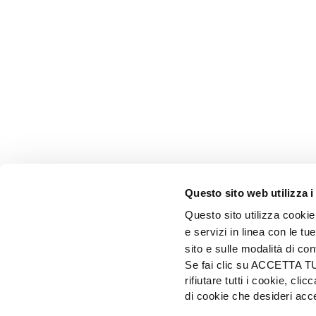
Questo sito web utilizza i
Questo sito utilizza cookie 
e servizi in linea con le t
sito e sulle modalità di co
Se fai clic su ACCETTA TUTT
rifiutare tutti i cookie, c
EDIZIONI L'INFORMATORE AGRARIO Srl
di cookie che desideri a
Via Bencivenga-Biondiani, 16 - 37133 Verona - I