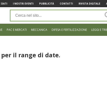
 DATI
I NOSTRI EVENTI
PUBBLICITÀ
CONTATTI
RIVISTA DIGITALE
VE
PAC E MERCATI
MECCANICA
DIFESA E FERTILIZZAZIONE
LEGGI E TRI
per il range di date.