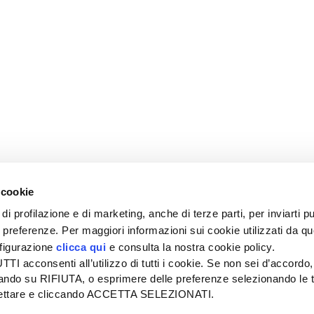
 cookie
di profilazione e di marketing, anche di terze parti, per inviarti pu
ue preferenze. Per maggiori informazioni sui cookie utilizzati da q
nfigurazione
clicca qui
e consulta la nostra cookie policy.
SEDE
PUBBLICITÀ
I acconsenti all’utilizzo di tutti i cookie. Se non sei d’accordo,
Tel + 39.045.8057511
Tel + 39.045.
liccando su RIFIUTA, o esprimere delle preferenze selezionando le t
info@informatoreagrario.it
pubblicita@inf
ccettare e cliccando ACCETTA SELEZIONATI.