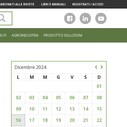
ABBONATI ALLE RIVISTE
LIBRI E MANUALI
REGISTRATI / ACCEDI
Cerca
nel
sito
BUTI
AGROINDUSTRIA
PRODOTTI E SOLUZIONI
Dicembre 2024
L
M
M
G
V
S
D
01
02
03
04
05
06
07
08
09
10
11
12
13
14
15
16
17
18
19
20
21
22