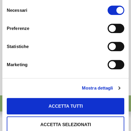
preferenze selezionando le tipologie di cookie che
esigenze.
Selezione
desideri accettare e cliccando ACCETTA SELEZIONATI.
Necessari
del
ISCRIVITI
consenso
Preferenze
Statistiche
Marketing
Mostra dettagli
ACCETTA TUTTI
ACCETTA SELEZIONATI