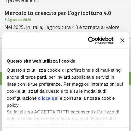
il provvedimen...
Mercato in crescita per l’agricoltura 4.0
5 Agosto 2026
Nel 2025, in Italia, l’agricoltura 4.0 è tornata al valore
record di 2,5 mili...
Saldi Pac: ogni anno entro fine gennaio
3 Agosto 2026
L’erogazione dei pagamenti della Pac in base a una
Questo sito web utilizza i cookie
tempistica predefinita e r...
Questo sito utilizza cookie di profilazione e di marketing,
anche di terze parti, per inviarti pubblicità e servizi in
ALTRE NEWS
linea con le tue preferenze. Per maggiori informazioni sui
cookie utilizzati da questo sito e sulle modalità di
configurazione
clicca qui
e consulta la nostra cookie
policy.
Se fai clic su ACCETTA TUTTI acconsenti all’utilizzo di
Newsletter
tutti i cookie. Se non sei d’accordo, puoi rifiutare tutti i
cookie, cliccando su RIFIUTA, o esprimere delle
Scopri un servizio d'informazione di alta qualità. Tagliato sulle tue