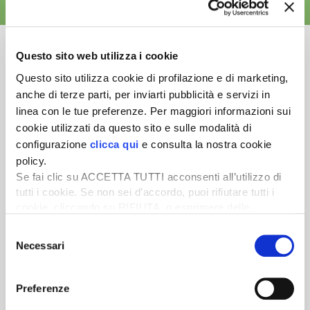
ALTRE NEWS
Questo sito web utilizza i cookie
Questo sito utilizza cookie di profilazione e di marketing,
anche di terze parti, per inviarti pubblicità e servizi in
Newsletter
linea con le tue preferenze. Per maggiori informazioni sui
Scopri un servizio d'informazione di alta qualità. Tagliato sulle tue
cookie utilizzati da questo sito e sulle modalità di
esigenze.
configurazione
clicca qui
e consulta la nostra cookie
policy.
ISCRIVITI
Se fai clic su ACCETTA TUTTI acconsenti all’utilizzo di
tutti i cookie. Se non sei d’accordo, puoi rifiutare tutti i
cookie, cliccando su RIFIUTA, o esprimere delle
preferenze selezionando le tipologie di cookie che
Selezione
desideri accettare e cliccando ACCETTA SELEZIONATI.
Necessari
del
consenso
Preferenze