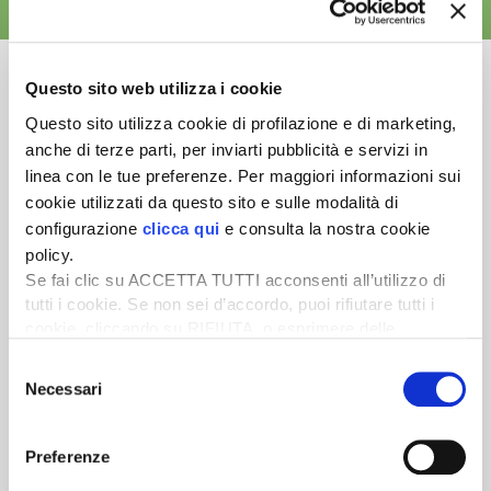
ALTRE NEWS
Questo sito web utilizza i cookie
Questo sito utilizza cookie di profilazione e di marketing,
anche di terze parti, per inviarti pubblicità e servizi in
Newsletter
linea con le tue preferenze. Per maggiori informazioni sui
Scopri un servizio d'informazione di alta qualità. Tagliato sulle tue
cookie utilizzati da questo sito e sulle modalità di
esigenze.
configurazione
clicca qui
e consulta la nostra cookie
policy.
ISCRIVITI
Se fai clic su ACCETTA TUTTI acconsenti all’utilizzo di
tutti i cookie. Se non sei d’accordo, puoi rifiutare tutti i
cookie, cliccando su RIFIUTA, o esprimere delle
preferenze selezionando le tipologie di cookie che
Selezione
desideri accettare e cliccando ACCETTA SELEZIONATI.
Necessari
del
consenso
Preferenze