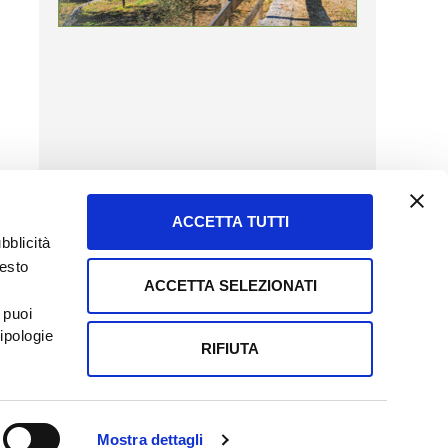
ACCETTA TUTTI
bblicità
uesto
ACCETTA SELEZIONATI
SERVIZIO CLIENTI
 puoi
8057523
Tel + 39.045.8009480
ipologie
ormatoreagrario.it
clienti@informatoreagrario.it
RIFIUTA
0230010233
Capitale sociale: Euro 510.000,00 i.v.
Mostra dettagli