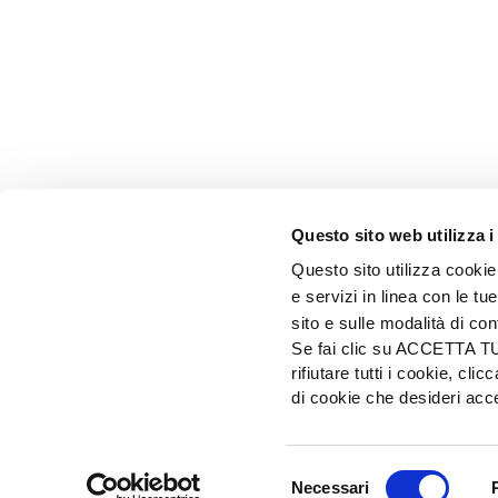
Questo sito web utilizza i
Questo sito utilizza cookie 
e servizi in linea con le t
sito e sulle modalità di co
Se fai clic su ACCETTA TUTT
rifiutare tutti i cookie, c
EDIZIONI L'INFORMATORE AGRARIO Srl
di cookie che desideri a
Via Bencivenga-Biondiani, 16 - 37133 Verona - I
Selezione
© 2026 Edizioni L'informatore Agrario S.r.
Necessari