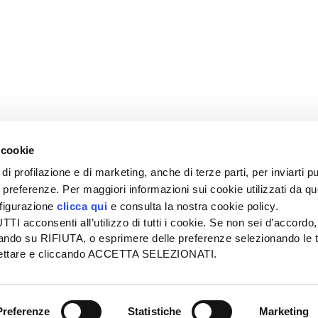
 cookie
di profilazione e di marketing, anche di terze parti, per inviarti pu
ue preferenze. Per maggiori informazioni sui cookie utilizzati da q
nfigurazione
clicca qui
e consulta la nostra cookie policy.
SEDE
PUBBLICITÀ
I acconsenti all’utilizzo di tutti i cookie. Se non sei d’accordo,
Tel + 39.045.8057511
Tel + 39.045.
liccando su RIFIUTA, o esprimere delle preferenze selezionando le t
info@informatoreagrario.it
pubblicita@inf
ccettare e cliccando ACCETTA SELEZIONATI.
l
-
Tutti i diritti riservati -
Partita iva: 00230010233
Reg. imp. di Verona nr. 0
Preferenze
Statistiche
Marketing