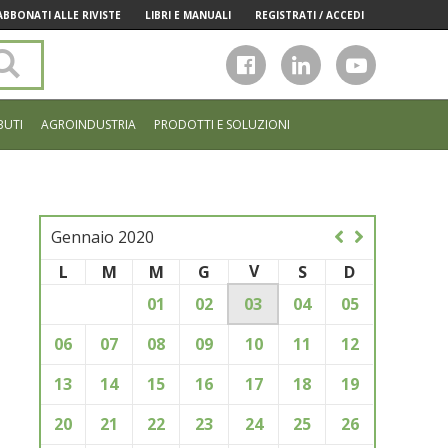
ABBONATI ALLE RIVISTE
LIBRI E MANUALI
REGISTRATI / ACCEDI
Cerca
nel
sito
BUTI
AGROINDUSTRIA
PRODOTTI E SOLUZIONI
Gennaio 2020
V
L
M
M
G
S
D
01
02
03
04
05
06
07
08
09
10
11
12
13
14
15
16
17
18
19
20
21
22
23
24
25
26