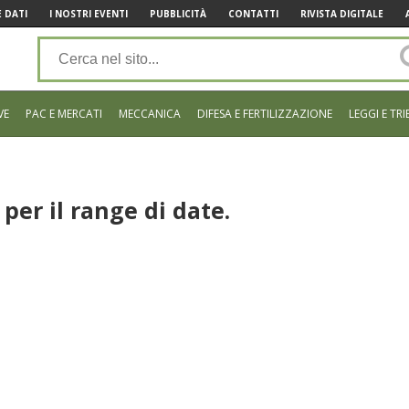
 DATI
I NOSTRI EVENTI
PUBBLICITÀ
CONTATTI
RIVISTA DIGITALE
VE
PAC E MERCATI
MECCANICA
DIFESA E FERTILIZZAZIONE
LEGGI E TRI
per il range di date.