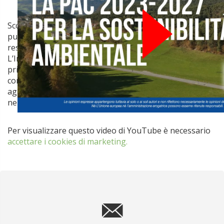
Scopri come la riforma della Politica Agricola Comune
punta a rendere l’agricoltura europea più verde, equa e
resiliente. In questo video il giornalista de
L’Informatore Agrario Lorenzo Andreotti analizza i
principali strumenti introdotti, come eco-schemi,
condizionalità rafforzata e sostegni ai piccoli
agricoltori, evidenziando anche le criticità emerse
nell’attuazione dei Piani Strategici Nazionali.
Per visualizzare questo video di YouTube
è necessario
accettare i cookies di marketing.