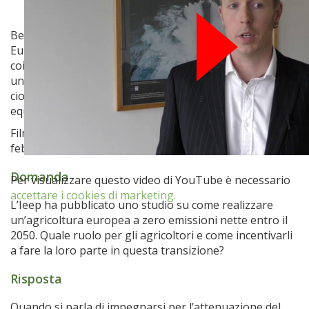
Ben Allen, responsabile agricoltura dell’Istituto
Europeo Politiche ambientali (Ieep), parla di come
coinvolgere gli agricoltori nell’obiettivo di realizzare
un’agricoltura europea a zero emissioni nette (in cui,
cioè, emissioni e assorbimento di CO
siano in
2
equilibrio).
Filmato alla European Climate Foundation, Bruxelles 28
febbraio 2019.
Domanda
Per visualizzare questo video di YouTube
è necessario
accettare i cookies di marketing.
L’Ieep ha pubblicato uno studio su come realizzare
un’agricoltura europea a zero emissioni nette entro il
2050. Quale ruolo per gli agricoltori e come incentivarli
a fare la loro parte in questa transizione?
Risposta
Quando si parla di impegnarsi per l’attenuazione del