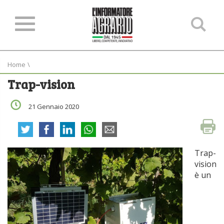
Ce
ne
sit
Home
\
Trap-vision
21 Gennaio 2020
Trap-
vision
è un