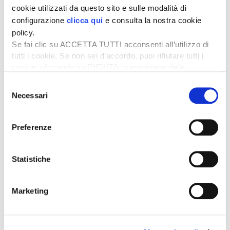
di ricambio quando il piatto è troppo affollato di insetti.
cookie utilizzati da questo sito e sulle modalità di
configurazione
clicca qui
e consulta la nostra cookie
policy.
Se fai clic su ACCETTA TUTTI acconsenti all’utilizzo di
tutti i cookie. Se non sei d’accordo, puoi rifiutare tutti i
cookie, cliccando su RIFIUTA, o esprimere delle
preferenze selezionando le tipologie di cookie che
Selezione
desideri accettare e cliccando ACCETTA SELEZIONATI.
Necessari
del
consenso
Preferenze
CET-Electronics – Padiglione 5, Stand E1
Statistiche
www.cet-electronics.com
Marketing