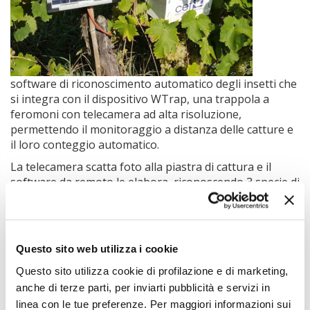
software di riconoscimento automatico degli insetti che
si integra con il dispositivo WTrap, una trappola a
feromoni con telecamera ad alta risoluzione,
permettendo il monitoraggio a distanza delle catture e
il loro conteggio automatico.
La telecamera scatta foto alla piastra di cattura e il
software da remoto le elabora, riconoscendo 3 specie di
insetti di interesse: tignola, tignoletta, carpocapsa. Solo
per questi, ignorando gli altri insetti, la cattura viene
memorizzata giornalmente, evitando di ripetere la
conta degli stessi individui.
Questo sito web utilizza i cookie
Immagini e conteggi sono visualizzabili su un portale
Questo sito utilizza cookie di profilazione e di marketing,
WEB, da computer o smartphone. Il software riconosce
anche di terze parti, per inviarti pubblicità e servizi in
il cambio piatto e notifica automaticamente la necessità
linea con le tue preferenze. Per maggiori informazioni sui