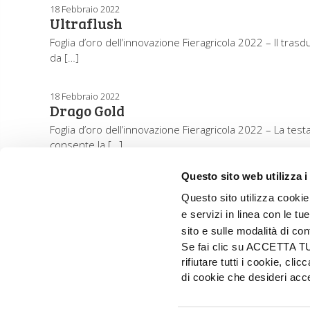
18 Febbraio 2022
Ultraflush
Foglia d’oro dell’innovazione Fieragricola 2022 – Il trasd
da […]
18 Febbraio 2022
Drago Gold
Foglia d’oro dell’innovazione Fieragricola 2022 – La test
consente la […]
Questo sito web utilizza i
Questo sito utilizza cookie 
e servizi in linea con le t
sito e sulle modalità di co
Se fai clic su ACCETTA TUTT
rifiutare tutti i cookie, c
di cookie che desideri a
EDIZIONI L'INFORMATORE AGRARIO Srl
Via Bencivenga-Biondiani, 16 - 37133 Verona - I