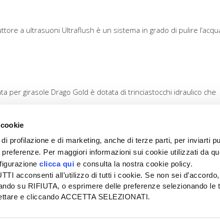
uttore a ultrasuoni Ultraflush è un sistema in grado di pulire l’acqu
ata per girasole Drago Gold è dotata di trinciastocchi idraulico che
 cookie
di profilazione e di marketing, anche di terze parti, per inviarti pu
ue preferenze. Per maggiori informazioni sui cookie utilizzati da q
nfigurazione
clicca qui
e consulta la nostra cookie policy.
SEDE
PUBBLICITÀ
I acconsenti all’utilizzo di tutti i cookie. Se non sei d’accordo,
Tel + 39.045.8057511
Tel + 39.045.
liccando su RIFIUTA, o esprimere delle preferenze selezionando le t
info@informatoreagrario.it
pubblicita@inf
ccettare e cliccando ACCETTA SELEZIONATI.