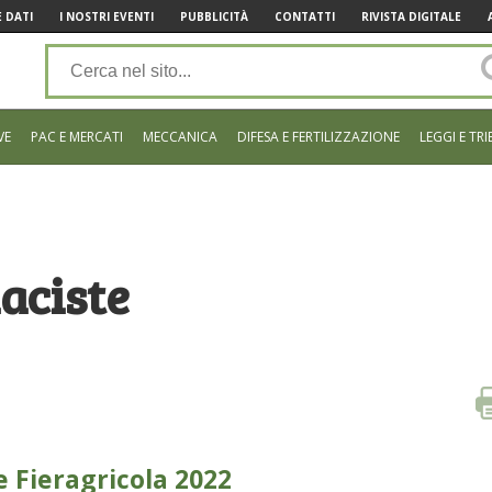
 DATI
I NOSTRI EVENTI
PUBBLICITÀ
CONTATTI
RIVISTA DIGITALE
VE
PAC E MERCATI
MECCANICA
DIFESA E FERTILIZZAZIONE
LEGGI E TRI
aciste
e Fieragricola 2022
–