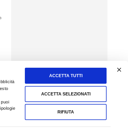
a
ACCETTA TUTTI
bblicità
uesto
ACCETTA SELEZIONATI
SERVIZIO CLIENTI
 puoi
8057523
Tel + 39.045.8009480
ipologie
ormatoreagrario.it
clienti@informatoreagrario.it
RIFIUTA