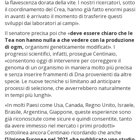
la flavescenza dorata della vite. I nostri ricercatori, sotto
il coordinamento del Crea, hanno già fatto enormi passi
in avanti: è arrivato il momento di trasferire questi
sviluppi dai laboratori ai campi».
Il senatore precisa poi che «
deve essere chiaro che le
Tea non hanno nulla a che vedere con la produzione
di ogm,
organismi geneticamente modificati». I
progressi scientifici, infatti, prosegue Centinaio,
«consentono oggi di intervenire per correggere il
genoma di un organismo in maniera molto più precisa
e senza inserire frammenti di Dna provenienti da altre
specie. Le nuove tecniche si limitano ad anticipare
processi di selezione, che avverrebbero naturalmente
in tempi più lunghi».
«In molti Paesi come Usa, Canada, Regno Unito, Israele,
Brasile, Argentina, Giappone, queste esperienze sono
già riconosciute come sicure e quindi consentite, tanto
da avere immesso nel mercato i primi prodotti»
sottolinea ancora Centinaio ricordando che anche
l’Unione Europea nel 2021 «ha pubblicato uno studio