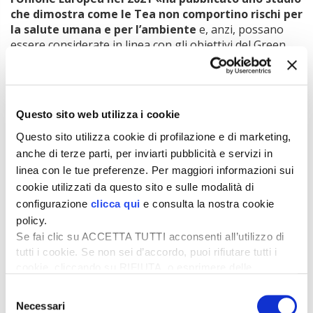
che dimostra come le Tea non comportino rischi per
la salute umana e per l’ambiente
e, anzi, possano
essere considerate in linea con gli obiettivi del Green
Deal e della strategia Farm to Fork» e in vista c’è una
proposta legge quadro in materia.
In tal senso, conclude Centinaio «sbaglierebbe il
governo tedesco a imporre uno stop, come lascia
Questo sito web utilizza i cookie
trasparire in questi giorni. L’Europa non può rimanere
Questo sito utilizza cookie di profilazione e di marketing,
legata a ideologie obsolete, che mettono a rischio le
anche di terze parti, per inviarti pubblicità e servizi in
produzioni e la stessa sicurezza alimentare. Se la
linea con le tue preferenze. Per maggiori informazioni sui
Germania frena, a maggior ragione il nostro obiettivo
cookie utilizzati da questo sito e sulle modalità di
deve essere quello di farci trovare pronti e perfino di
configurazione
clicca qui
e consulta la nostra cookie
anticipare l’iter legislativo europeo».
policy.
Ricordiamo che già nella scorsa legislatura era stato
Se fai clic su ACCETTA TUTTI acconsenti all’utilizzo di
presentato un disegno di legge in tal senso, primo
tutti i cookie. Se non sei d’accordo, puoi rifiutare tutti i
firmatario l’allora presidente della Commissione
cookie, cliccando su RIFIUTA, o esprimere delle
agricoltura della Camera Filippo Gallinella. Il mondo
preferenze selezionando le tipologie di cookie che
agricolo si augura che stavolta la proposta vada a buon
Selezione
desideri accettare e cliccando ACCETTA SELEZIONATI.
fine.
Necessari
del