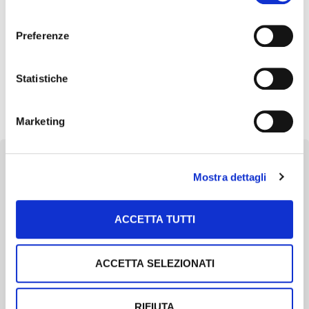
consenso
Argomenti:
Preferenze
MIGLIORAMENTO GENETICO
TEA
Statistiche
Marketing
Mostra dettagli
Newsletter
ACCETTA TUTTI
Scopri un servizio d'informazione di alta qualità. Tagliato sulle tue
esigenze.
ACCETTA SELEZIONATI
ISCRIVITI
RIFIUTA