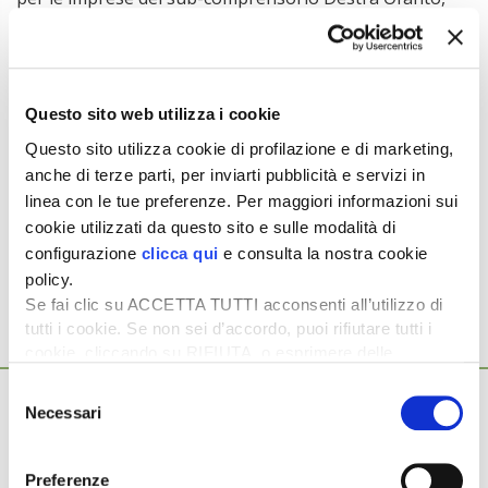
per la maggior parte dedite prevalentemente alla
frutticoltura e pertanto con prelievi irrigui di grande
volume, ma non si comprende la ratio per cui da un lato
si salvaguarda la competitività e dunque il reddito di
Questo sito web utilizza i cookie
queste aziende agricole, mentre dall’altra si decide di
determinare la crisi delle imprese del secondo
Questo sito utilizza cookie di profilazione e di marketing,
comprensorio»
anche di terze parti, per inviarti pubblicità e servizi in
linea con le tue preferenze. Per maggiori informazioni sui
Argomenti:
cookie utilizzati da questo sito e sulle modalità di
IRRIGAZIONE
configurazione
clicca qui
e consulta la nostra cookie
policy.
Se fai clic su ACCETTA TUTTI acconsenti all’utilizzo di
tutti i cookie. Se non sei d’accordo, puoi rifiutare tutti i
cookie, cliccando su RIFIUTA, o esprimere delle
Ti potrebbero interessare anche...
preferenze selezionando le tipologie di cookie che
Selezione
7 Marzo 2026
desideri accettare e cliccando ACCETTA SELEZIONATI.
Necessari
Il modello degli invasi a cascata per una
del
consenso
gestione irrigua più efficace
Negli ultimi anni, le stagioni siccitose sempre più frequenti,
Preferenze