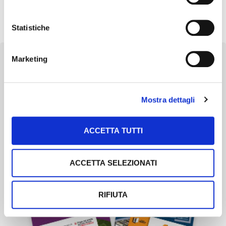
alternate a precipitazioni brevi e molto intense, hanno
messo in evidenza […]
Statistiche
Marketing
Newsletter
Mostra dettagli
Scopri un servizio d'informazione di alta qualità. Tagliato sulle tue
esigenze.
ACCETTA TUTTI
ISCRIVITI
ACCETTA SELEZIONATI
RIFIUTA