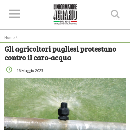
Ce
ne
sit
Home
\
Gli agricoltori pugliesi protestano
contro il caro-acqua
16 Maggio 2023