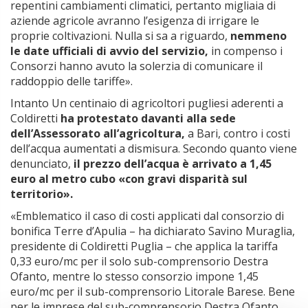
repentini cambiamenti climatici, pertanto migliaia di
aziende agricole avranno l’esigenza di irrigare le
proprie coltivazioni. Nulla si sa a riguardo,
nemmeno
le date ufficiali di avvio del servizio,
in compenso i
Consorzi hanno avuto la solerzia di comunicare il
raddoppio delle tariffe».
Intanto Un centinaio di agricoltori pugliesi aderenti a
Coldiretti
ha protestato davanti alla sede
dell’Assessorato all’agricoltura,
a Bari, contro i costi
dell’acqua aumentati a dismisura. Secondo quanto viene
denunciato,
il prezzo dell’acqua è arrivato a 1,45
euro al metro cubo «con gravi disparità sul
territorio».
«Emblematico il caso di costi applicati dal consorzio di
bonifica Terre d’Apulia – ha dichiarato Savino Muraglia,
presidente di Coldiretti Puglia – che applica la tariffa
0,33 euro/mc per il solo sub-comprensorio Destra
Ofanto, mentre lo stesso consorzio impone 1,45
euro/mc per il sub-comprensorio Litorale Barese. Bene
per le imprese del sub-comprensorio Destra Ofanto,