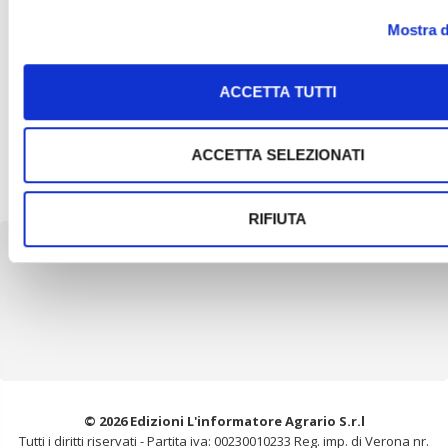
stabilite nei regolamenti comunitari […]
Mostra d
31 Luglio 2026
Väderstad si affida a Benati Macchine
ACCETTA TUTTI
Agricole per le vendite in Italia
Väderstad, produttore svedese di macchine agricole per i
settori della lavorazione del terreno, della semina di cereali e
ACCETTA SELEZIONATI
della semina […]
RIFIUTA
© 2026 Edizioni L'informatore Agrario S.r.l
Tutti i diritti riservati -
Partita iva: 00230010233
Reg. imp. di Verona nr.