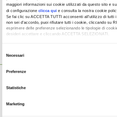
maggiori informazioni sui cookie utilizzati da questo sito e su
di configurazione
clicca qui
e consulta la nostra cookie poli
Per visualizzare questo video di YouTube
è necessario
Se fai clic su ACCETTA TUTTI acconsenti all’utilizzo di tutti 
accettare i cookies di marketing.
non sei d’accordo, puoi rifiutare tutti i cookie, cliccando su 
Progetto «Smart Nutrition» in collaborazione con Eurochem
esprimere delle preferenze selezionando le tipologie di cooki
desideri accettare e cliccando ACCETTA SELEZIONATI.
Selezione
Necessari
del
consenso
Ti potrebbero interessare anche...
5 Agosto 2026
Preferenze
Mercato in crescita per l’agricoltura 4.0
Nel 2025, in Italia, l’agricoltura 4.0 è tornata al valore record di
Statistiche
2,5 miliardi di euro, con una crescita annuale […]
3 Agosto 2026
Saldi Pac: ogni anno entro fine gennaio
Marketing
L’erogazione dei pagamenti della Pac in base a una
tempistica predefinita e rapida rispetto alle scadenze