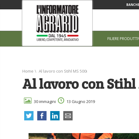
BANCHE
FILIERE PRODUTTI
Home
\
Al lavoro con Stihl MS 500i
Al lavoro con Stihl
30 immagini
13 Giugno 2019