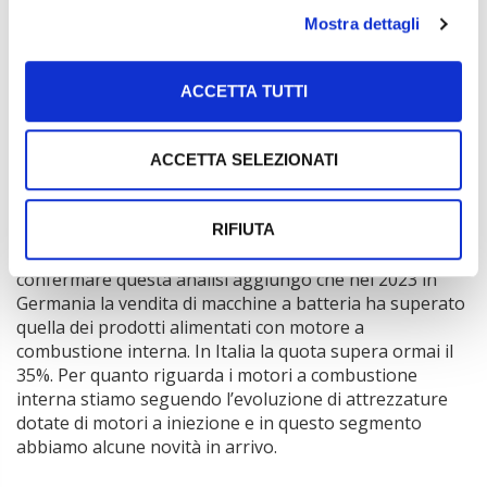
Mostra dettagli
La sede della Andreas Stihl a Cambiago
(Milano)
ACCETTA TUTTI
Quali sono le tendenze tecnologiche più evidenti nel
ACCETTA SELEZIONATI
vostro settore?
Durante una convention nel 2023 avevamo annunciato
che il 20% dei nostri prodotti era alimentato a batteria e
RIFIUTA
l’obiettivo era quello di arrivare all’80% nel 2035. Oltre a
confermare questa analisi aggiungo che nel 2023 in
Germania la vendita di macchine a batteria ha superato
quella dei prodotti alimentati con motore a
combustione interna. In Italia la quota supera ormai il
35%. Per quanto riguarda i motori a combustione
interna stiamo seguendo l’evoluzione di attrezzature
dotate di motori a iniezione e in questo segmento
abbiamo alcune novità in arrivo.