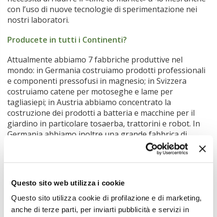
con l’uso di nuove tecnologie di sperimentazione nei
nostri laboratori.
Producete in tutti i Continenti?
Attualmente abbiamo 7 fabbriche produttive nel
mondo: in Germania costruiamo prodotti professionali
e componenti pressofusi in magnesio; in Svizzera
costruiamo catene per motoseghe e lame per
tagliasiepi; in Austria abbiamo concentrato la
costruzione dei prodotti a batteria e macchine per il
giardino in particolare tosaerba, trattorini e robot. In
Germania abbiamo inoltre una grande fabbrica di
magnesio, la più grande dopo quella di proprietà del
colosso Wolkswagen, nella quale produciamo gli
involucri in magnesio per le nostre attrezzature anche
per altri costruttori di altri prodotti. Fuori Europa
Questo sito web utilizza i cookie
produciamo negli Stati Uniti i decespugliatori per uso
professionale e applicazioni domestiche, in Brasile
Questo sito utilizza cookie di profilazione e di marketing,
cilindri e prodotti per i mercati emergenti e quello
anche di terze parti, per inviarti pubblicità e servizi in