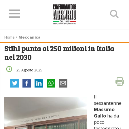
Ce
ne
sit
Home
\
Meccanica
Stihl punta ai 250 milioni in Italia
nel 2030
25 Agosto 2025
Il
sessantenne
Massimo
Gallo
ha da
poco
festeggiato i