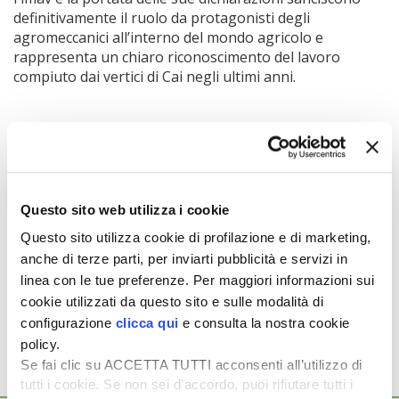
definitivamente il ruolo da protagonisti degli
agromeccanici all’interno del mondo agricolo e
rappresenta un chiaro riconoscimento del lavoro
compiuto dai vertici di Cai negli ultimi anni.
Tratto dall’articolo pubblicato su
MAD – Macchine
Agricole Domani
n. 12/2018 a pag. 7
Manzato: agromeccanici parte dell’agricoltura
di A. Boschetti
Questo sito web utilizza i cookie
L’articolo completo è disponibile anche sulla
Rivista
Digitale
Questo sito utilizza cookie di profilazione e di marketing,
anche di terze parti, per inviarti pubblicità e servizi in
linea con le tue preferenze. Per maggiori informazioni sui
Argomenti:
cookie utilizzati da questo sito e sulle modalità di
AGROMECCANICI
CAI
configurazione
clicca qui
e consulta la nostra cookie
policy.
Se fai clic su ACCETTA TUTTI acconsenti all’utilizzo di
tutti i cookie. Se non sei d’accordo, puoi rifiutare tutti i
Ti potrebbero interessare anche...