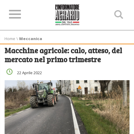
Ce
ne
sit
Home
\
Meccanica
Macchine agricole: calo, atteso, del
mercato nel primo trimestre
22 Aprile 2022