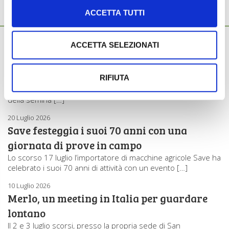
ACCETTA TUTTI
Ti potrebbero interessare anche...
31 Luglio 2026
ACCETTA SELEZIONATI
Väderstad si affida a Benati Macchine
Agricole per le vendite in Italia
RIFIUTA
Väderstad, produttore svedese di macchine agricole per i
settori della lavorazione del terreno, della semina di cereali e
della semina […]
20 Luglio 2026
Save festeggia i suoi 70 anni con una
giornata di prove in campo
Lo scorso 17 luglio l’importatore di macchine agricole Save ha
celebrato i suoi 70 anni di attività con un evento […]
10 Luglio 2026
Merlo, un meeting in Italia per guardare
lontano
Il 2 e 3 luglio scorsi, presso la propria sede di San