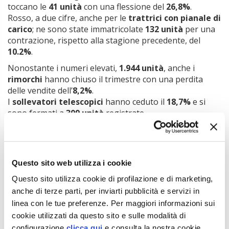
toccano le
41 unità
con una flessione del
26,8%
.
Rosso, a due cifre, anche per le
trattrici con pianale di
carico
; ne sono state immatricolate
132 unità
per una
contrazione, rispetto alla stagione precedente, del
10.2%
.
Nonostante i numeri elevati,
1.944 unità
, anche i
rimorchi
hanno chiuso il trimestre con una perdita
delle vendite dell’
8,2%
.
I
sollevatori telescopici
hanno ceduto il
18,7%
e si
sono fermati a
309 unità
registrate.
La transizione verso l’agricoltura 4.0
, con gli
investimenti per l’acquisto di mezzi meccanici di ultima
generazione, e la presenza simultanea di più strumenti
di finanziamento per l’acquisto di macchine agricole
Questo sito web utilizza i cookie
(credito per il 4.0, Nuova Sabatini, Pnrr, Psr, Bando ISI-
Questo sito utilizza cookie di profilazione e di marketing,
Inail) hanno contribuito a sostenere la domanda nei
anche di terze parti, per inviarti pubblicità e servizi in
primi tre mesi nonostante il
calo, definito
linea con le tue preferenze. Per maggiori informazioni sui
“fisiologico”
dagli addetti ai lavori.
cookie utilizzati da questo sito e sulle modalità di
«Ci troviamo in una fase congiunturale contraddittoria
configurazione
clicca qui
e consulta la nostra cookie