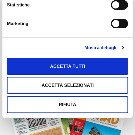
Statistiche
Marketing
Newsletter
Scopri un servizio d'informazione di alta qualità. Tagliato sulle tue
Mostra dettagli
esigenze.
ISCRIVITI
ACCETTA TUTTI
ACCETTA SELEZIONATI
RIFIUTA