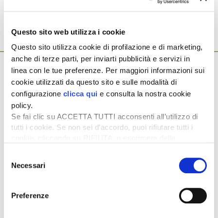
Questo sito web utilizza i cookie
Questo sito utilizza cookie di profilazione e di marketing,
Ti potrebbero interessare anche...
anche di terze parti, per inviarti pubblicità e servizi in
13 Luglio 2021
linea con le tue preferenze. Per maggiori informazioni sui
Rinnovato il contratto nazionale del
cookie utilizzati da questo sito e sulle modalità di
contoterzismo
configurazione
clicca qui
e consulta la nostra cookie
È stato sottoscritto il rinnovo del contratto collettivo
policy.
nazionale di lavoro (ccnl) per i lavoratori dipendenti delle
Se fai clic su ACCETTA TUTTI acconsenti all’utilizzo di
imprese che esercitano […]
tutti i cookie. Se non sei d’accordo, puoi rifiutare tutti i
cookie, cliccando su RIFIUTA, o esprimere delle
24 Gennaio 2020
Agromeccanici Cai: Rovigo e Venezia
preferenze selezionando le tipologie di cookie che
Selezione
desideri accettare e cliccando ACCETTA SELEZIONATI.
apripista su assicurazioni e Duvri
Necessari
del
In occasione dell’assemblea annuale gli associati della
consenso
sezione agromeccanici e affini di Venezia e Rovigo si sono
Preferenze
riuniti, il 23 […]