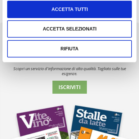
Nel 2025, in Italia, l’agricoltura 4.0 è tornata al valore record di
2,5 miliardi di euro, con una crescita annuale […]
ACCETTA TUTTI
ACCETTA SELEZIONATI
RIFIUTA
Newsletter
Scopri un servizio d'informazione di alta qualità. Tagliato sulle tue
esigenze.
ISCRIVITI