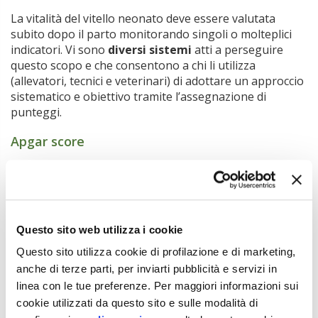
La vitalità del vitello neonato deve essere valutata
subito dopo il parto monitorando singoli o molteplici
indicatori. Vi sono
diversi sistemi
atti a perseguire
questo scopo e che consentono a chi li utilizza
(allevatori, tecnici e veterinari) di adottare un approccio
sistematico e obiettivo tramite l’assegnazione di
punteggi.
Apgar score
L’Apgar score si compone in origine di 5 parametri
(aspetto/colore delle mucose, frequenza cardiaca,
irritabilità riflessa, tono muscolare e frequenza
respiratoria), a cui viene assegnato un
punteggio da 0
Questo sito web utilizza i cookie
a 2
(il valore massimo viene associato alla normalità). Il
punteggio finale, ottenuto dalla somma dei punteggi
Questo sito utilizza cookie di profilazione e di marketing,
dei parametri, indica la condizione del vitello neonato:
anche di terze parti, per inviarti pubblicità e servizi in
•
0-3 = vitelli considerati in condizione critica
;
linea con le tue preferenze. Per maggiori informazioni sui
•
4-6 = vitelli a rischio
;
cookie utilizzati da questo sito e sulle modalità di
•
7-10 = vitelli vitali