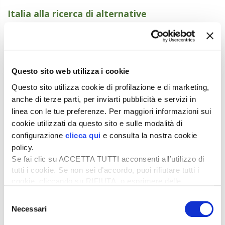
Italia alla ricerca di alternative
Negli ultimi mesi, le grandi aziende italiane hanno
riattivato canali di approvvigionamento in altri Paesi
UE, come
Irlanda
ed Europa orientale. Tuttavia, i costi
logistici e la minore conformazione dei capi rendono
Questo sito web utilizza i cookie
queste soluzioni parziali. La scarsità di broutards
Questo sito utilizza cookie di profilazione e di marketing,
francesi non si risolverà presto: la riduzione delle
anche di terze parti, per inviarti pubblicità e servizi in
nascite primaverili e il calo strutturale dell’offerta
mantengono alta la pressione sui prezzi.
linea con le tue preferenze. Per maggiori informazioni sui
cookie utilizzati da questo sito e sulle modalità di
Tratto dall’articolo pubblicato su
L’Informatore Agrario
n.
configurazione
clicca qui
e consulta la nostra cookie
37/2025
policy.
Import incerto per i ristalli francesi
Se fai clic su ACCETTA TUTTI acconsenti all’utilizzo di
di D. Bonfante
tutti i cookie. Se non sei d’accordo, puoi rifiutare tutti i
Per leggere l’articolo completo
cookie, cliccando su RIFIUTA, o esprimere delle
abbonati
a
L’Informatore Agrario
preferenze selezionando le tipologie di cookie che
Selezione
desideri accettare e cliccando ACCETTA SELEZIONATI.
Necessari
Argomenti:
del
DERMATITE NODULARE CONTAGIOSA
IMPORT BOVINI
consenso