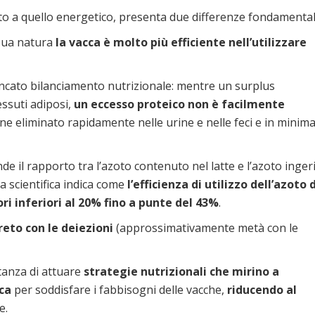
tto a quello energetico, presenta due differenze fondamental
 sua natura
la vacca è molto più efficiente nell’utilizzare
ncato bilanciamento nutrizionale: mentre un surplus
essuti adiposi,
un eccesso proteico non è facilmente
ene eliminato rapidamente nelle urine e nelle feci e in minim
nde il rapporto tra l’azoto contenuto nel latte e l’azoto inger
ra scientifica indica come
l’efficienza di utilizzo dell’azoto 
ri inferiori al 20% fino a punte del 43%
.
reto con le deiezioni
(approssimativamente metà con le
tanza di attuare
strategie nutrizionali
che mirino a
ca
per soddisfare i fabbisogni delle vacche,
riducendo al
e.