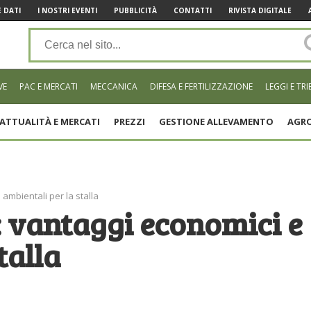
 DATI
I NOSTRI EVENTI
PUBBLICITÀ
CONTATTI
RIVISTA DIGITALE
VE
PAC E MERCATI
MECCANICA
DIFESA E FERTILIZZAZIONE
LEGGI E TRI
ATTUALITÀ E MERCATI
PREZZI
GESTIONE ALLEVAMENTO
AGRO
 ambientali per la stalla
: vantaggi economici e
talla