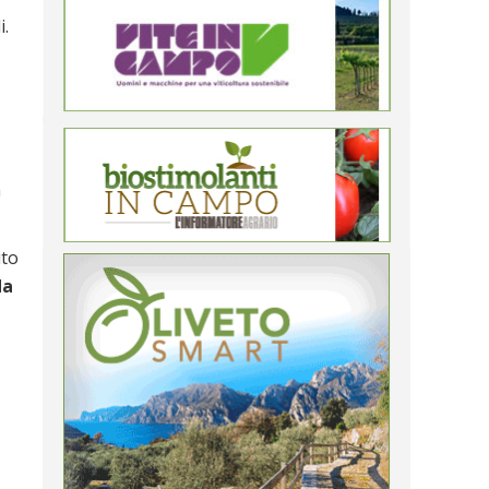
i.
a
ito
da