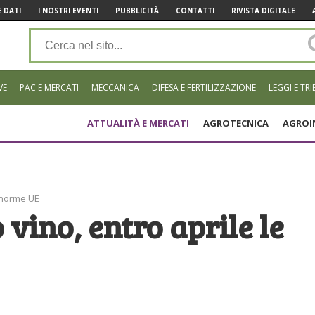
 DATI
I NOSTRI EVENTI
PUBBLICITÀ
CONTATTI
RIVISTA DIGITALE
VE
PAC E MERCATI
MECCANICA
DIFESA E FERTILIZZAZIONE
LEGGI E TRI
ATTUALITÀ E MERCATI
AGROTECNICA
AGROI
e norme UE
vino, entro aprile le