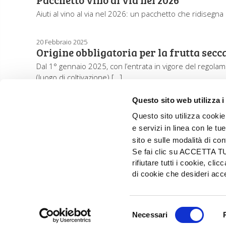
Aiuti al vino al via nel 2026: un pacchetto che ridisegna 
20 Febbraio 2025
Origine obbligatoria per la frutta secc
Dal 1° gennaio 2025, con l’entrata in vigore del regolam
(luogo di coltivazione) […]
Questo sito web utilizza i
Questo sito utilizza cookie 
e servizi in linea con le t
sito e sulle modalità di co
Se fai clic su ACCETTA TUTT
rifiutare tutti i cookie, c
di cookie che desideri a
EDIZIONI L'INFORMATORE AGRARIO Srl
Via Bencivenga-Biondiani, 16 - 37133 Verona - I
Selezione
© 2026 Edizioni L'informatore Agrario S.r.
Necessari
del
PRIVACY