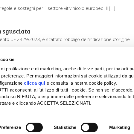
regole e sostegni per il settore vitivinicolo europeo. Il […]
a sgusciata
ento UE 2429/2023, è scattato l’obbligo dell’indicazione d’origine
 cookie
di profilazione e di marketing, anche di terze parti, per inviarti pu
ue preferenze. Per maggiori informazioni sui cookie utilizzati da q
nfigurazione
clicca qui
e consulta la nostra cookie policy.
SEDE
PUBBLICITÀ
I acconsenti all’utilizzo di tutti i cookie. Se non sei d’accordo,
Tel + 39.045.8057511
Tel + 39.045.
liccando su RIFIUTA, o esprimere delle preferenze selezionando le t
info@informatoreagrario.it
pubblicita@inf
ccettare e cliccando ACCETTA SELEZIONATI.
l
-
Tutti i diritti riservati -
Partita iva: 00230010233
Reg. imp. di Verona nr. 0
Preferenze
Statistiche
Marketing
 E COOKIE POLICY
| ACCESSIBILITÀ
| GESTIONE DELLE SEGN