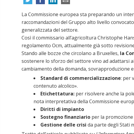
La Commissione europea sta preparando un interven
raccomandazioni del Gruppo alto livello convocato a
generalizzata del settore.
Così il commissario all’agricoltura Christophe Hans
regolamento Ocm, attualmente già sotto revisione
Stando alle bozze che circolano a Bruxelles,
la Co
sostenere lo sforzo del settore vino ad adattarsi 
cambiamento della domanda, sovrapproduzione e i
Standard di commercializzazione
: per 
contenuto alcolico».
Etichettatura:
per risolvere anche la pole
nota interpretativa della Commissione europe
Diritti di impianto
Sostegno finanziario
per la promozione 
Gestione delle crisi
da parte degli Stati
Tratto dall’articolo pubblicato su
L’Informatore Agr