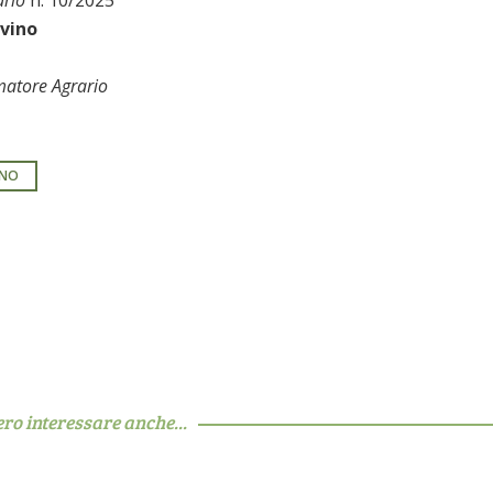
 vino
matore Agrario
INO
ero interessare anche...