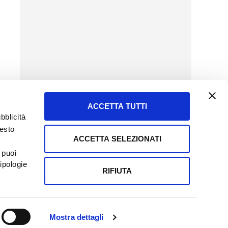
ACCETTA TUTTI
bblicità
uesto
ACCETTA SELEZIONATI
SERVIZIO CLIENTI
 puoi
8057523
Tel + 39.045.8009480
ipologie
ormatoreagrario.it
clienti@informatoreagrario.it
RIFIUTA
0230010233
Capitale sociale: Euro 510.000,00 i.v.
Mostra dettagli
ALAZIONI