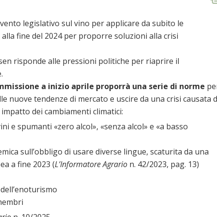
to legislativo sul vino per applicare da subito le
lla fine del 2024 per proporre soluzioni alla crisi
en risponde alle pressioni politiche per riaprire il
.
mmissione a inizio aprile proporrà una serie di norme
pe
alle nuove tendenze di mercato e uscire da una crisi causata 
mpatto dei cambiamenti climatici:
vini e spumanti «zero alcol», «senza alcol» e «a basso
mica sull’obbligo di usare diverse lingue, scaturita da una
a a fine 2023 (
L’Informatore Agrario
n. 42/2023, pag. 13)
dell’enoturismo
 membri
ario
n. 10/2025