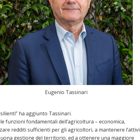
Eugenio Tassinari
esilienti” ha aggiunto Tassinari.
lle funzioni fondamentali dell’agricoltura – economica,
re redditi sufficienti per gli agricoltori, a mantenere l’attivi
e buona gestione del territorio, ed a ottenere una maggiore