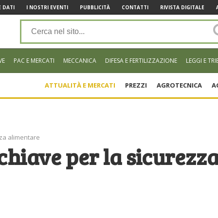
 DATI
I NOSTRI EVENTI
PUBBLICITÀ
CONTATTI
RIVISTA DIGITALE
VE
PAC E MERCATI
MECCANICA
DIFESA E FERTILIZZAZIONE
LEGGI E TRI
ATTUALITÀ E MERCATI
PREZZI
AGROTECNICA
A
zza alimentare
chiave per la sicurezz