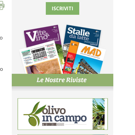
ISCRIVITI
so
so