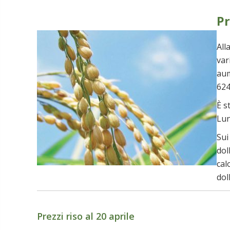
Pr
All
var
aum
624
È s
Lun
Sui
dol
cal
dol
Prezzi riso al 20 aprile