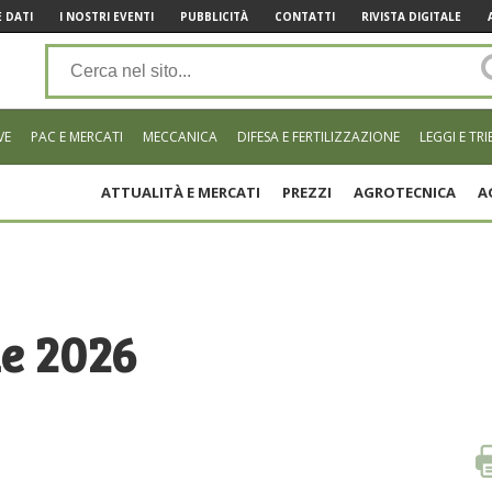
 DATI
I NOSTRI EVENTI
PUBBLICITÀ
CONTATTI
RIVISTA DIGITALE
VE
PAC E MERCATI
MECCANICA
DIFESA E FERTILIZZAZIONE
LEGGI E TRI
ATTUALITÀ E MERCATI
PREZZI
AGROTECNICA
A
le 2026