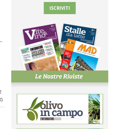
ISCRIVITI
 –
n
2
).