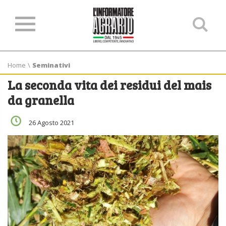
Ce
ne
sit
Home
\
Seminativi
La seconda vita dei residui del mais
da granella
26 Agosto 2021