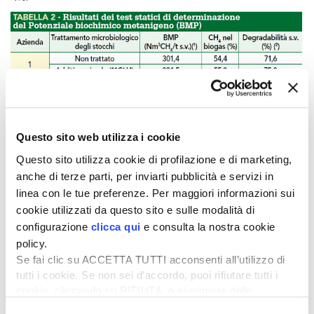
Questo sito web utilizza i cookie
Questo sito utilizza cookie di profilazione e di marketing,
anche di terze parti, per inviarti pubblicità e servizi in
Ciò grazie all’azione di disgregazione dei legami
linea con le tue preferenze. Per maggiori informazioni sui
lignino-cellulosici degli enzimi prodotti dal metabolismo
cookie utilizzati da questo sito e sulle modalità di
lattico del L. Buchneri. In effetti, la degradabilità dei
configurazione
clicca qui
e consulta la nostra cookie
solidi volatili (sostanza organica) è passata mediamente
policy.
dal valore di quasi 72% a oltre il 74%.
Se fai clic su ACCETTA TUTTI acconsenti all’utilizzo di
Residui idonei alla produzione energetica
tutti i cookie. Se non sei d’accordo, puoi rifiutare tutti i
cookie, cliccando su RIFIUTA, o esprimere delle
I residui di mais raccolti dalle aziende del Gruppo
preferenze selezionando le tipologie di cookie che