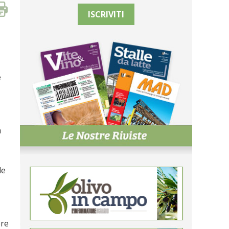
ISCRIVITI
e
a
le
ore