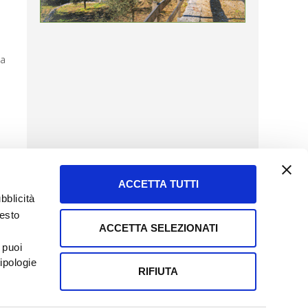
la
ACCETTA TUTTI
bblicità
uesto
ACCETTA SELEZIONATI
SERVIZIO CLIENTI
 puoi
8057523
Tel + 39.045.8009480
ipologie
ormatoreagrario.it
clienti@informatoreagrario.it
RIFIUTA