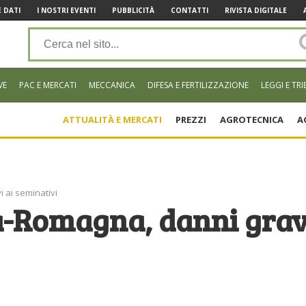
 DATI
I NOSTRI EVENTI
PUBBLICITÀ
CONTATTI
RIVISTA DIGITALE
VE
PAC E MERCATI
MECCANICA
DIFESA E FERTILIZZAZIONE
LEGGI E TRI
ATTUALITÀ E MERCATI
PREZZI
AGROTECNICA
A
i ai seminativi
ia-Romagna, danni grav