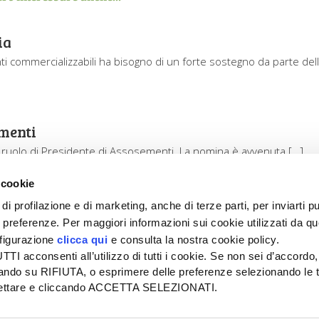
ia
enti commercializzabili ha bisogno di un forte sostegno da parte del
ementi
 il ruolo di Presidente di Assosementi. La nomina è avvenuta […]
 cookie
di profilazione e di marketing, anche di terze parti, per inviarti pu
ue preferenze. Per maggiori informazioni sui cookie utilizzati da q
nfigurazione
clicca qui
e consulta la nostra cookie policy.
SEDE
PUBBLICITÀ
I acconsenti all’utilizzo di tutti i cookie. Se non sei d’accordo,
Tel + 39.045.8057511
Tel + 39.045.
liccando su RIFIUTA, o esprimere delle preferenze selezionando le t
info@informatoreagrario.it
pubblicita@inf
ccettare e cliccando ACCETTA SELEZIONATI.