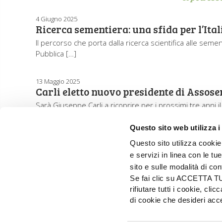
4 Giugno 2025
Ricerca sementiera: una sfida per l’Ital
Il percorso che porta dalla ricerca scientifica alle sem
Pubblica […]
13 Maggio 2025
Carli eletto nuovo presidente di Assos
Sarà Giuseppe Carli a ricoprire per i prossimi tre anni
Questo sito web utilizza i
Questo sito utilizza cookie 
e servizi in linea con le t
sito e sulle modalità di co
Se fai clic su ACCETTA TUTT
rifiutare tutti i cookie, c
di cookie che desideri a
EDIZIONI L'INFORMATORE AGRARIO Srl
Via Bencivenga-Biondiani, 16 - 37133 Verona - I