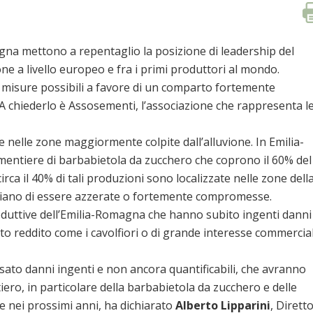
magna mettono a repentaglio la posizione di leadership del
e a livello europeo e fra i primi produttori al mondo.
 misure possibili a favore di un comparto fortemente
. A chiederlo è Assosementi, l’associazione che rappresenta l
 nelle zone maggiormente colpite dall’alluvione. In Emilia-
ementiere di barbabietola da zucchero che coprono il 60% del
rca il 40% di tali produzioni sono localizzate nelle zone dell
hiano di essere azzerate o fortemente compromesse.
roduttive dell’Emilia-Romagna che hanno subito ingenti danni
alto reddito come i cavolfiori o di grande interesse commercia
usato danni ingenti e non ancora quantificabili, che avranno
ro, in particolare della barbabietola da zucchero e delle
he nei prossimi anni, ha dichiarato
Alberto Lipparini
, Dirett