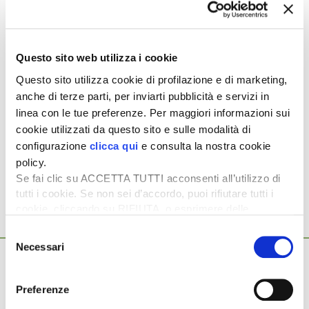
scarti
di D. Ronga, A. Di Serio, A. Infante, V. Alfano, D. Liguori,
M. Cucino, A. Greco, N. Morè, R. Dainelli, G. M. Lanini, A.
Dal Prà
Questo sito web utilizza i cookie
Per leggere l’articolo
Questo sito utilizza cookie di profilazione e di marketing,
completo
abbonati
a
L’Informatore Agrario
anche di terze parti, per inviarti pubblicità e servizi in
linea con le tue preferenze. Per maggiori informazioni sui
cookie utilizzati da questo sito e sulle modalità di
configurazione
clicca qui
e consulta la nostra cookie
Argomenti:
policy.
AGRISOLARE
POMODORO DA INDUSTRIA
Se fai clic su ACCETTA TUTTI acconsenti all’utilizzo di
tutti i cookie. Se non sei d’accordo, puoi rifiutare tutti i
cookie, cliccando su RIFIUTA, o esprimere delle
preferenze selezionando le tipologie di cookie che
Selezione
Ti potrebbero interessare anche...
desideri accettare e cliccando ACCETTA SELEZIONATI.
Necessari
del
1 Ottobre 2025
consenso
Dal Pnrr altri aiuti a filiere e agrisolare
La cabina di regia del Piano nazionale di ripresa e resilienza
Preferenze
(Pnrr) ha approvato una proposta di revisione lo scorso […]