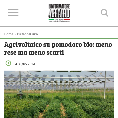
Ce
ne
sit
Home
\
Orticoltura
Agrivoltaico su pomodoro bio: meno
rese ma meno scarti
4 Luglio 2024