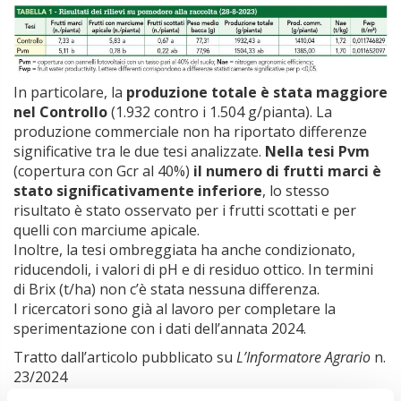
In particolare, la
produzione totale è stata maggiore
nel Controllo
(1.932 contro i 1.504 g/pianta). La
produzione commerciale non ha riportato differenze
significative tra le due tesi analizzate.
Nella tesi Pvm
(copertura con Gcr al 40%)
il numero di frutti marci è
stato significativamente inferiore
, lo stesso
risultato è stato osservato per i frutti scottati e per
quelli con marciume apicale.
Inoltre, la tesi ombreggiata ha anche condizionato,
riducendoli, i valori di pH e di residuo ottico. In termini
di Brix (t/ha) non c’è stata nessuna differenza.
I ricercatori sono già al lavoro per completare la
sperimentazione con i dati dell’annata 2024.
Tratto dall’articolo pubblicato su
L’Informatore Agrario
n.
23/2024
Agrivoltaico su pomodoro bio meno rese, ma meno