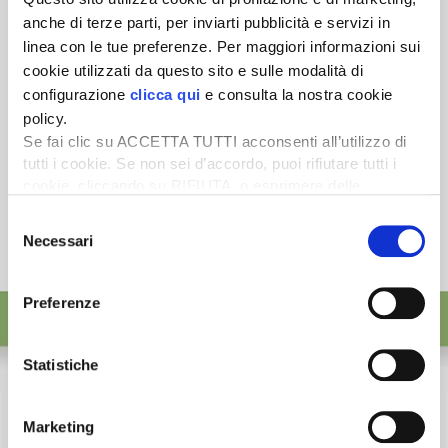
ISCRIVITI
anche di terze parti, per inviarti pubblicità e servizi in
linea con le tue preferenze. Per maggiori informazioni sui
cookie utilizzati da questo sito e sulle modalità di
configurazione
clicca qui
e consulta la nostra cookie
policy.
Se fai clic su ACCETTA TUTTI acconsenti all’utilizzo di
tutti i cookie. Se non sei d’accordo, puoi rifiutare tutti i
cookie, cliccando su RIFIUTA, o esprimere delle
preferenze selezionando le tipologie di cookie che
Selezione
desideri accettare e cliccando ACCETTA SELEZIONATI.
Necessari
del
consenso
Preferenze
Statistiche
Marketing