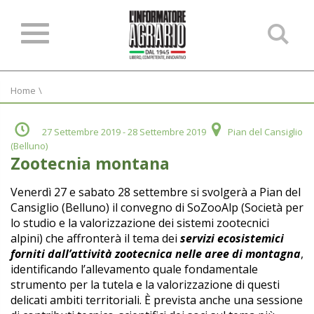
Ce
ne
sit
Home
\
27 Settembre 2019
- 28 Settembre 2019
Pian del Cansiglio
(Belluno)
Zootecnia montana
Venerdì 27 e sabato 28 settembre si svolgerà
a Pian del
Cansiglio (Belluno) il convegno
di SoZooAlp (Società per
lo studio
e la valorizzazione dei sistemi zootecnici
alpini) che affronterà il tema dei
servizi
ecosistemici
forniti dall’attività zootecnica
nelle aree di montagna
,
identificando
l’allevamento quale fondamentale
strumento
per la tutela e la valorizzazione di
questi
delicati ambiti territoriali.
È prevista anche una sessione