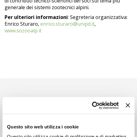
di contributi
tecnico-scientifici dei soci sul tema
più
generale dei sistemi zootecnici alpini.
Per ulteriori informazioni
: Segreteria organizzativa:
Enrico Sturaro,
enrico.sturaro@unipd.it
,
www.sozooalp.it
Newsletter
Scopri un servizio d'informazione di alta qualità. Tagliato sulle tue
Questo sito web utilizza i cookie
esigenze.
Questo sito utilizza cookie di profilazione e di marketing,