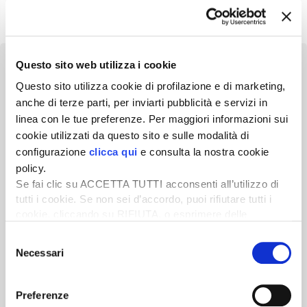
Questo sito web utilizza i cookie
Questo sito utilizza cookie di profilazione e di marketing,
anche di terze parti, per inviarti pubblicità e servizi in
Newsletter
linea con le tue preferenze. Per maggiori informazioni sui
cookie utilizzati da questo sito e sulle modalità di
Scopri un servizio d'informazione di alta qualità. Tagliato sulle tue
configurazione
clicca qui
e consulta la nostra cookie
esigenze.
policy.
ISCRIVITI
Se fai clic su ACCETTA TUTTI acconsenti all’utilizzo di
tutti i cookie. Se non sei d’accordo, puoi rifiutare tutti i
cookie, cliccando su RIFIUTA, o esprimere delle
preferenze selezionando le tipologie di cookie che
Selezione
desideri accettare e cliccando ACCETTA SELEZIONATI.
Necessari
del
consenso
Preferenze