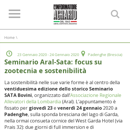
Ce
ne
sit
Home
\
23 Gennaio 2020
- 24 Gennaio 2020
Padenghe (Brescia)
Seminario Aral-Sata: focus su
zootecnia e sostenibilità
La sostenibilità nelle sue varie forme è al centro della
ventiduesima edizione dello storico Seminario
SATA Bovini
, organizzato dall’
Associazione Regionale
Allevatori della Lombardia
(Aral). L’appuntamento è
fissato per
giovedì 23
e
venerdì 24 gennaio
2020 a
Padenghe
, sulla sponda bresciana del lago di Garda,
nella ormai consueta cornice del West Garda Hotel (via
Prais 32): due giorni di full immersion e di