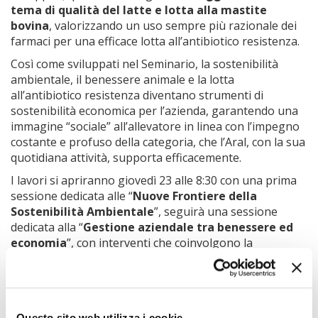
tema di qualità del latte e lotta alla mastite
bovina
, valorizzando un uso sempre più razionale dei
farmaci per una efficace lotta all’antibiotico resistenza.
Così come sviluppati nel Seminario, la sostenibilità
ambientale, il benessere animale e la lotta
all’antibiotico resistenza diventano strumenti di
sostenibilità economica per l’azienda, garantendo una
immagine “sociale” all’allevatore in linea con l’impegno
costante e profuso della categoria, che l’Aral, con la sua
quotidiana attività, supporta efficacemente.
I lavori si apriranno giovedì 23 alle 8:30 con una prima
sessione dedicata alle “
Nuove Frontiere della
Sostenibilità Ambientale
”, seguirà una sessione
dedicata alla “
Gestione aziendale tra benessere ed
economia
”, con interventi che coinvolgono la
valutazione del benessere, la zootecnia di precisione, la
genomica e la gestione del bilancio aziendale, per
concludersi con la sessione mattutina di venerdì 24, che
si concentrerà su
Latte, Mungitura e Mastite
, con la
Questo sito web utilizza i cookie