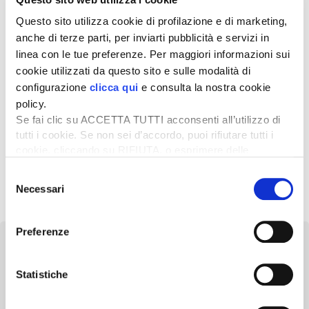
presentazione dei più moderni approcci alla qualità del
latte, alla mungitura ed alla gestione della mastite.
Questo sito utilizza cookie di profilazione e di marketing,
anche di terze parti, per inviarti pubblicità e servizi in
Per ulteriori informazioni e dettagli sul programma,
oltre che per eventuali iscrizioni online,
cliccare qui
linea con le tue preferenze. Per maggiori informazioni sui
cookie utilizzati da questo sito e sulle modalità di
configurazione
clicca qui
e consulta la nostra cookie
Scarica la locandina dell'evento
policy.
Se fai clic su ACCETTA TUTTI acconsenti all’utilizzo di
tutti i cookie. Se non sei d’accordo, puoi rifiutare tutti i
cookie, cliccando su RIFIUTA, o esprimere delle
preferenze selezionando le tipologie di cookie che
Selezione
desideri accettare e cliccando ACCETTA SELEZIONATI.
Necessari
del
consenso
Preferenze
Statistiche
Newsletter