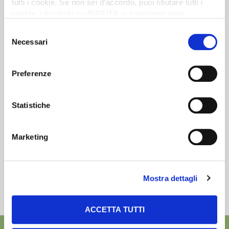
tutti i cookie. Se non sei d’accordo, puoi rifiutare tutti i
cookie, cliccando su RIFIUTA, o esprimere delle
preferenze selezionando le tipologie di cookie che
Newsletter
Selezione
desideri accettare e cliccando ACCETTA SELEZIONATI.
Necessari
Scopri un servizio d'informazione di alta qualità. Tagliato sulle tue
del
esigenze.
consenso
ISCRIVITI
Preferenze
Statistiche
Marketing
Mostra dettagli
ACCETTA TUTTI