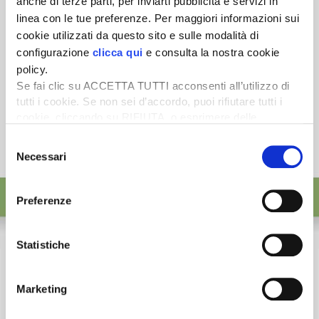
anche di terze parti, per inviarti pubblicità e servizi in
linea con le tue preferenze. Per maggiori informazioni sui
cookie utilizzati da questo sito e sulle modalità di
configurazione
clicca qui
e consulta la nostra cookie
policy.
Se fai clic su ACCETTA TUTTI acconsenti all’utilizzo di
tutti i cookie. Se non sei d’accordo, puoi rifiutare tutti i
cookie, cliccando su RIFIUTA, o esprimere delle
preferenze selezionando le tipologie di cookie che
Selezione
desideri accettare e cliccando ACCETTA SELEZIONATI.
Necessari
del
consenso
Preferenze
Statistiche
Marketing