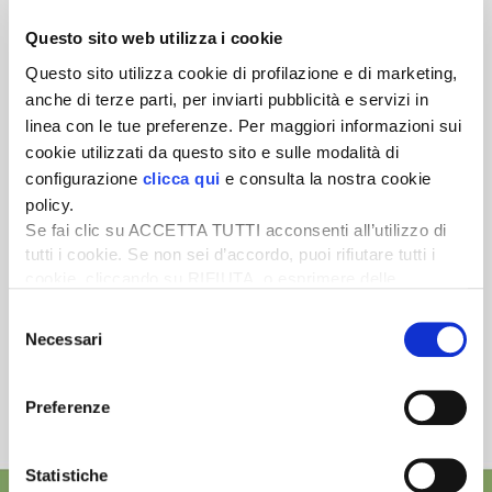
Questo sito web utilizza i cookie
Newsletter
Questo sito utilizza cookie di profilazione e di marketing,
anche di terze parti, per inviarti pubblicità e servizi in
Scopri un servizio d'informazione di alta qualità. Tagliato sulle tue
esigenze.
linea con le tue preferenze. Per maggiori informazioni sui
cookie utilizzati da questo sito e sulle modalità di
ISCRIVITI
configurazione
clicca qui
e consulta la nostra cookie
policy.
Se fai clic su ACCETTA TUTTI acconsenti all’utilizzo di
tutti i cookie. Se non sei d’accordo, puoi rifiutare tutti i
cookie, cliccando su RIFIUTA, o esprimere delle
preferenze selezionando le tipologie di cookie che
Selezione
desideri accettare e cliccando ACCETTA SELEZIONATI.
Necessari
del
consenso
Preferenze
Statistiche