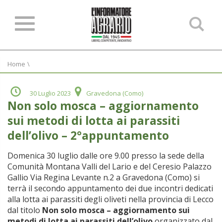
Ce
ne
sit
Home
\
30 Luglio 2023
Gravedona (Como)
Non solo mosca – aggiornamento
sui metodi di lotta ai parassiti
dell’olivo – 2°appuntamento
Domenica 30 luglio dalle ore 9.00 presso la sede della
Comunità Montana Valli del Lario e del Ceresio Palazzo
Gallio Via Regina Levante n.2 a Gravedona (Como) si
terrà il secondo appuntamento dei due incontri dedicati
alla lotta ai parassiti degli oliveti nella provincia di Lecco
dal titolo
Non solo mosca – aggiornamento sui
metodi di lotta ai parassiti dell’olivo
organizzato dal