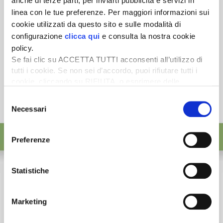
anche di terze parti, per inviarti pubblicità e servizi in
linea con le tue preferenze. Per maggiori informazioni sui
cookie utilizzati da questo sito e sulle modalità di
configurazione
clicca qui
e consulta la nostra cookie
policy.
Se fai clic su ACCETTA TUTTI acconsenti all’utilizzo di
tutti i cookie. Se non sei d’accordo, puoi rifiutare tutti i
cookie, cliccando su RIFIUTA, o esprimere delle
preferenze selezionando le tipologie di cookie che
Selezione
desideri accettare e cliccando ACCETTA SELEZIONATI.
Necessari
del
consenso
Preferenze
Statistiche
Marketing