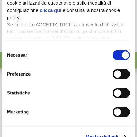
cookie utilizzati da questo sito e sulle modalità di
configurazione
clicca qui
e consulta la nostra cookie
policy.
Se fai clic su ACCETTA TUTTI acconsenti all’utilizzo di
tutti i cookie. Se non sei d’accordo, puoi rifiutare tutti i
cookie, cliccando su RIFIUTA, o esprimere delle
preferenze selezionando le tipologie di cookie che
Selezione
desideri accettare e cliccando ACCETTA SELEZIONATI.
Necessari
del
consenso
Preferenze
Statistiche
Marketing
Mostra dettagli