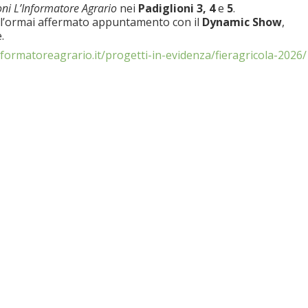
oni L’Informatore Agrario
nei
Padiglioni 3, 4
e
5
.
l’ormai affermato appuntamento con il
Dynamic Show
,
.
formatoreagrario.it/progetti-in-evidenza/fieragricola-2026/