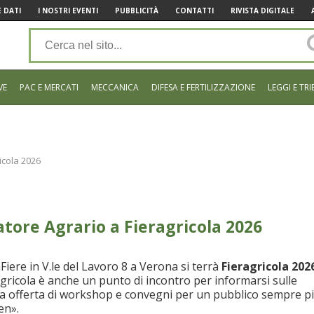
 DATI
I NOSTRI EVENTI
PUBBLICITÀ
CONTATTI
RIVISTA DIGITALE
VE
PAC E MERCATI
MECCANICA
DIFESA E FERTILIZZAZIONE
LEGGI E TRI
ricola 2026
matore Agrario a Fieragricola 2026
iere in V.le del Lavoro 8 a Verona si terrà
Fieragricola 202
ragricola è anche un punto di incontro per informarsi sulle
pia offerta di workshop e convegni per un pubblico sempre p
en».