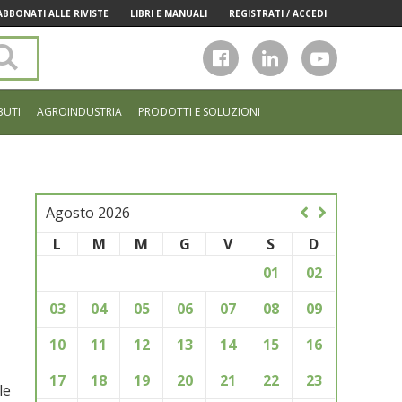
ABBONATI ALLE RIVISTE
LIBRI E MANUALI
REGISTRATI / ACCEDI
Cerca
nel
sito
BUTI
AGROINDUSTRIA
PRODOTTI E SOLUZIONI
Agosto 2026
L
M
M
G
V
S
D
01
02
03
04
05
06
07
08
09
10
11
12
13
14
15
16
17
18
19
20
21
22
23
le