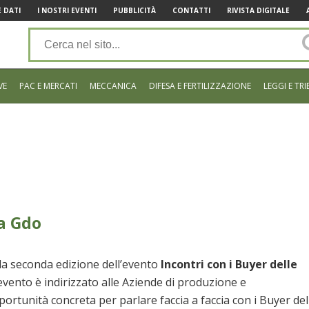
 DATI
I NOSTRI EVENTI
PUBBLICITÀ
CONTATTI
RIVISTA DIGITALE
VE
PAC E MERCATI
MECCANICA
DIFESA E FERTILIZZAZIONE
LEGGI E TRI
la Gdo
la seconda edizione dell’evento
Incontri con i Buyer delle
vento è indirizzato alle Aziende di produzione e
ortunità concreta per parlare faccia a faccia con i Buyer del