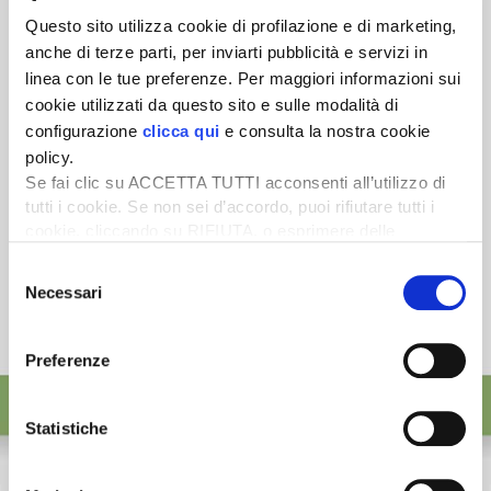
Scopri un servizio d'informazione di alta qualità. Tagliato sulle tue
esigenze.
Questo sito utilizza cookie di profilazione e di marketing,
anche di terze parti, per inviarti pubblicità e servizi in
ISCRIVITI
linea con le tue preferenze. Per maggiori informazioni sui
cookie utilizzati da questo sito e sulle modalità di
configurazione
clicca qui
e consulta la nostra cookie
policy.
Se fai clic su ACCETTA TUTTI acconsenti all’utilizzo di
tutti i cookie. Se non sei d’accordo, puoi rifiutare tutti i
cookie, cliccando su RIFIUTA, o esprimere delle
preferenze selezionando le tipologie di cookie che
Selezione
desideri accettare e cliccando ACCETTA SELEZIONATI.
Necessari
del
consenso
Preferenze
Statistiche