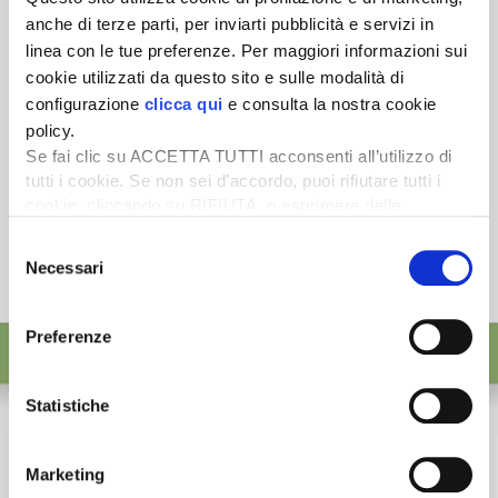
ISCRIVITI
anche di terze parti, per inviarti pubblicità e servizi in
linea con le tue preferenze. Per maggiori informazioni sui
cookie utilizzati da questo sito e sulle modalità di
configurazione
clicca qui
e consulta la nostra cookie
policy.
Se fai clic su ACCETTA TUTTI acconsenti all’utilizzo di
tutti i cookie. Se non sei d’accordo, puoi rifiutare tutti i
cookie, cliccando su RIFIUTA, o esprimere delle
preferenze selezionando le tipologie di cookie che
Selezione
desideri accettare e cliccando ACCETTA SELEZIONATI.
Necessari
del
consenso
Preferenze
Statistiche
Marketing