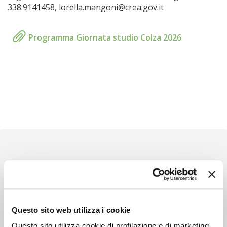
338.9141458, lorella.mangoni@crea.gov.it
Programma Giornata studio Colza 2026
Newsletter
Scopri un servizio d'informazione di alta qualità. Tagliato sulle tue
Questo sito web utilizza i cookie
esigenze.
Questo sito utilizza cookie di profilazione e di marketing,