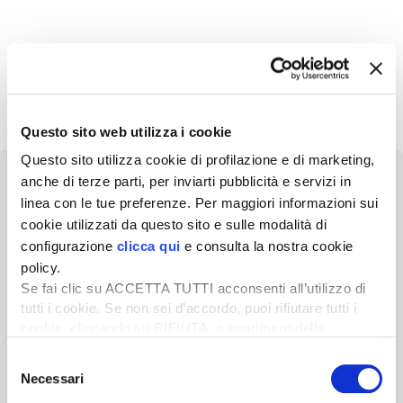
Questo sito web utilizza i cookie
Questo sito utilizza cookie di profilazione e di marketing,
anche di terze parti, per inviarti pubblicità e servizi in
linea con le tue preferenze. Per maggiori informazioni sui
cookie utilizzati da questo sito e sulle modalità di
configurazione
clicca qui
e consulta la nostra cookie
Newsletter
policy.
Scopri un servizio d'informazione di alta qualità. Tagliato sulle tue
Se fai clic su ACCETTA TUTTI acconsenti all’utilizzo di
esigenze.
tutti i cookie. Se non sei d’accordo, puoi rifiutare tutti i
cookie, cliccando su RIFIUTA, o esprimere delle
ISCRIVITI
preferenze selezionando le tipologie di cookie che
Selezione
desideri accettare e cliccando ACCETTA SELEZIONATI.
Necessari
del