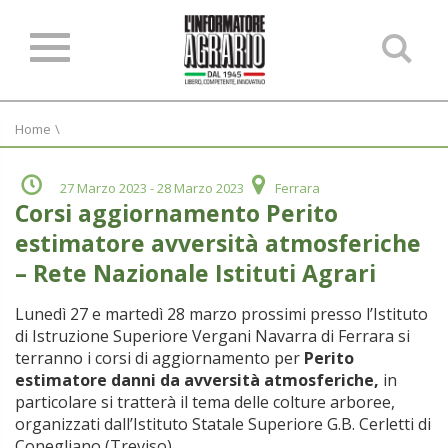
Ce
ne
sit
Home
\
27 Marzo 2023
- 28 Marzo 2023
Ferrara
Corsi aggiornamento Perito
estimatore avversità atmosferiche
– Rete Nazionale Istituti Agrari
Lunedì 27 e martedì 28 marzo prossimi presso l’Istituto
di Istruzione Superiore Vergani Navarra di Ferrara si
terranno i corsi di aggiornamento per
Perito
estimatore danni da avversità atmosferiche,
in
particolare si tratterà il tema delle colture arboree,
organizzati dall’Istituto Statale Superiore G.B. Cerletti di
Conegliano (Treviso).