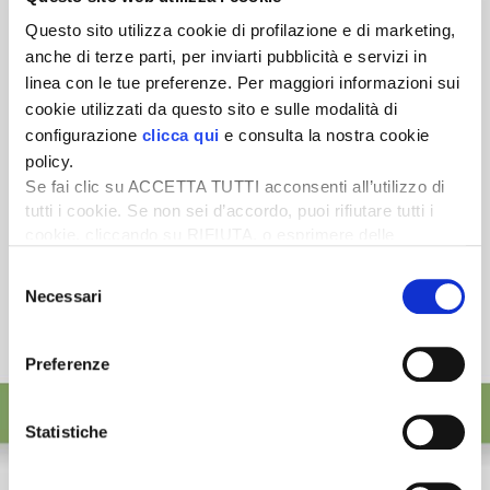
Scopri un servizio d'informazione di alta qualità. Tagliato sulle tue
Questo sito utilizza cookie di profilazione e di marketing,
esigenze.
anche di terze parti, per inviarti pubblicità e servizi in
ISCRIVITI
linea con le tue preferenze. Per maggiori informazioni sui
cookie utilizzati da questo sito e sulle modalità di
configurazione
clicca qui
e consulta la nostra cookie
policy.
Se fai clic su ACCETTA TUTTI acconsenti all’utilizzo di
tutti i cookie. Se non sei d’accordo, puoi rifiutare tutti i
cookie, cliccando su RIFIUTA, o esprimere delle
preferenze selezionando le tipologie di cookie che
Selezione
desideri accettare e cliccando ACCETTA SELEZIONATI.
Necessari
del
consenso
Preferenze
Statistiche