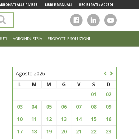
ABBONATI ALLE RIVISTE
LIBRI E MANUALI
REGISTRATI / ACCEDI
Cerca
nel
sito
BUTI
AGROINDUSTRIA
PRODOTTI E SOLUZIONI
Agosto 2026
L
M
M
G
V
S
D
01
02
03
04
05
06
07
08
09
10
11
12
13
14
15
16
17
18
19
20
21
22
23