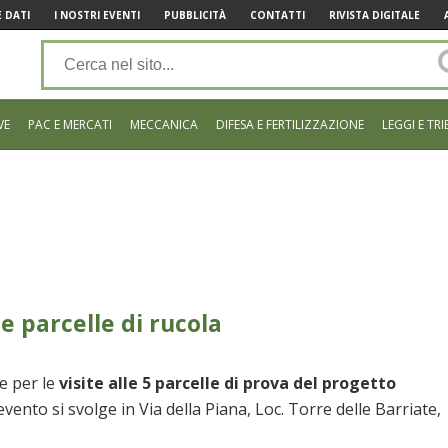
 DATI
I NOSTRI EVENTI
PUBBLICITÀ
CONTATTI
RIVISTA DIGITALE
VE
PAC E MERCATI
MECCANICA
DIFESA E FERTILIZZAZIONE
LEGGI E TRI
le parcelle di rucola
e per le
visite alle 5 parcelle di prova del progetto
’evento si svolge in Via della Piana, Loc. Torre delle Barriate,