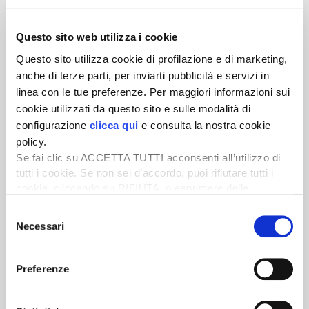
Questo sito web utilizza i cookie
Questo sito utilizza cookie di profilazione e di marketing,
Newsletter
anche di terze parti, per inviarti pubblicità e servizi in
Scopri un servizio d'informazione di alta qualità. Tagliato sulle tue
linea con le tue preferenze. Per maggiori informazioni sui
esigenze.
cookie utilizzati da questo sito e sulle modalità di
configurazione
clicca qui
e consulta la nostra cookie
ISCRIVITI
policy.
Se fai clic su ACCETTA TUTTI acconsenti all’utilizzo di
tutti i cookie. Se non sei d’accordo, puoi rifiutare tutti i
cookie, cliccando su RIFIUTA, o esprimere delle
preferenze selezionando le tipologie di cookie che
Selezione
desideri accettare e cliccando ACCETTA SELEZIONATI.
Necessari
del
consenso
Preferenze