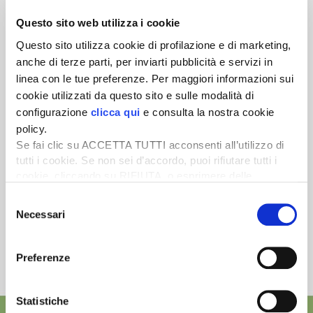
Questo sito web utilizza i cookie
Newsletter
Questo sito utilizza cookie di profilazione e di marketing,
Scopri un servizio d'informazione di alta qualità. Tagliato sulle tue
anche di terze parti, per inviarti pubblicità e servizi in
esigenze.
linea con le tue preferenze. Per maggiori informazioni sui
cookie utilizzati da questo sito e sulle modalità di
ISCRIVITI
configurazione
clicca qui
e consulta la nostra cookie
policy.
Se fai clic su ACCETTA TUTTI acconsenti all’utilizzo di
tutti i cookie. Se non sei d’accordo, puoi rifiutare tutti i
cookie, cliccando su RIFIUTA, o esprimere delle
preferenze selezionando le tipologie di cookie che
Selezione
desideri accettare e cliccando ACCETTA SELEZIONATI.
Necessari
del
consenso
Preferenze
Statistiche