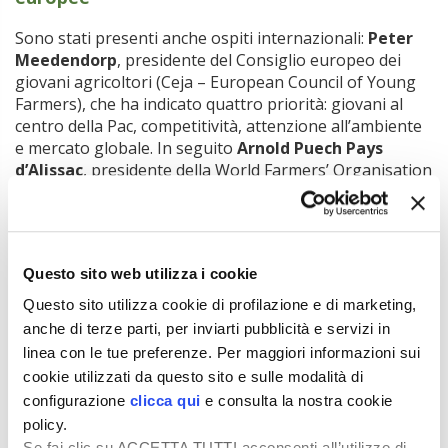
Sono stati presenti anche ospiti internazionali:
Peter
Meedendorp
, presidente del Consiglio europeo dei
giovani agricoltori (Ceja – European Council of Young
Farmers), che ha indicato quattro priorità: giovani al
centro della Pac, competitività, attenzione all’ambiente
e mercato globale. In seguito
Arnold Puech Pays
d’Alissac
, presidente della World Farmers’ Organisation
(Wfo – Organizzazione mondiale degli agricoltori), ha
ribadito l’impegno a creare uno spazio comune per
dare voce ai giovani agricoltori di ogni Paese.
Appello finale: servono risorse per favorire il
Questo sito web utilizza i cookie
ricambio generazionale
Questo sito utilizza cookie di profilazione e di marketing,
anche di terze parti, per inviarti pubblicità e servizi in
Cristiano Fini
, presidente di Cia – Agricoltori Italiani, ha
linea con le tue preferenze. Per maggiori informazioni sui
chiesto rifinanziamenti per il fondo giovani e il
cookie utilizzati da questo sito e sulle modalità di
ripristino della decontribuzione per gli under 40. Ha
configurazione
clicca qui
e consulta la nostra cookie
denunciato la contraddizione europea: «A parole si
mette in cima il ricambio generazionale, ma nei fatti la
policy.
Commissione taglia la Pac del 22%». Per concludere
Se fai clic su ACCETTA TUTTI acconsenti all’utilizzo di