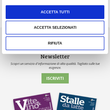
È stato firmato il decreto interministeriale che definisce le
linee guida nazionali per il riconoscimento dei carbon credit.
ACCETTA TUTTI
“Il registro […]
ACCETTA SELEZIONATI
RIFIUTA
Newsletter
Scopri un servizio d'informazione di alta qualità. Tagliato sulle tue
esigenze.
ISCRIVITI