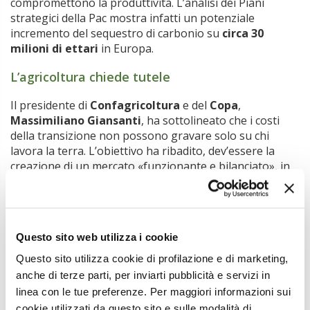
compromettono la produttività. L’analisi dei Piani
strategici della Pac mostra infatti un potenziale
incremento del sequestro di carbonio su
circa 30
milioni di ettari
in Europa.
L’agricoltura chiede tutele
Il presidente di
Confagricoltura
e del
Copa
,
Massimiliano Giansanti
, ha sottolineato che i costi
della transizione non possono gravare solo su chi
lavora la terra. L’obiettivo ha ribadito, dev’essere la
creazione di un mercato «funzionante e bilanciato», in
cui il valore del carbonio sia realmente riconosciuto alle
aziende agricole.
Dal settore privato è arrivata un’apertura significativa.
Rémi Rocca
, Global Vice President of Sustainability di
Questo sito web utilizza i cookie
Royal Canin
, ha annunciato che l’azienda sta
Questo sito utilizza cookie di profilazione e di marketing,
investendo
1 miliardo di dollari
nella riduzione delle
anche di terze parti, per inviarti pubblicità e servizi in
emissioni lungo la propria filiera. Rocca ha però invitato
linea con le tue preferenze. Per maggiori informazioni sui
le istituzioni a fare la propria parte per ridurre il rischio
cookie utilizzati da questo sito e sulle modalità di