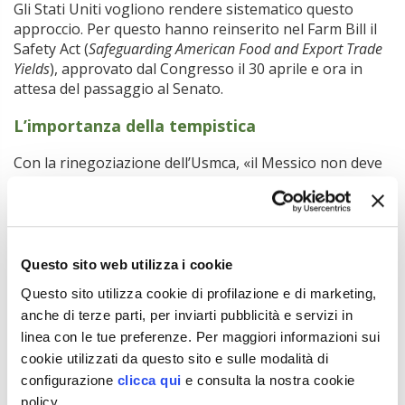
Gli Stati Uniti vogliono rendere sistematico questo
approccio. Per questo hanno reinserito nel Farm Bill il
Safety Act (
Safeguarding American Food and Export Trade
Yields
), approvato dal Congresso il 30 aprile e ora in
attesa del passaggio al Senato.
L’importanza della tempistica
Con la rinegoziazione dell’Usmca, «il Messico non deve
cedere alle pressioni statunitensi volte a negare la
protezione ai formaggi, alle carni o ai vini dell’UE che
dovrebbero essere tutelati nell’accordo UE-Messico,»
ha scritto
John Clarke
, ex responsabile della parte
agricola dei negoziati commerciali della Commissione
Questo sito web utilizza i cookie
europea, sul sito web
Modern Diplomacy
.
Questo sito utilizza cookie di profilazione e di marketing,
«Le ig hanno un’importanza politica e culturale che
anche di terze parti, per inviarti pubblicità e servizi in
supera di gran lunga il loro valore economico. Sono al
linea con le tue preferenze. Per maggiori informazioni sui
centro della cultura europea. E negli accordi di libero
cookie utilizzati da questo sito e sulle modalità di
scambio vengono presentate come compensazione per
configurazione
clicca qui
e consulta la nostra cookie
concessioni agricole talvolta difficili. Qualsiasi tentativo
policy.