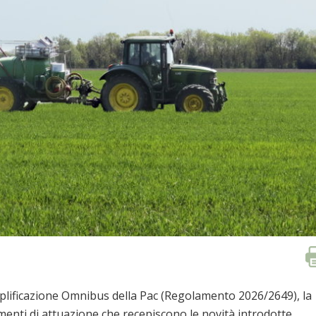
mplificazione Omnibus della Pac (Regolamento 2026/2649), la
ti di attuazione che recepiscono le novità introdotte,