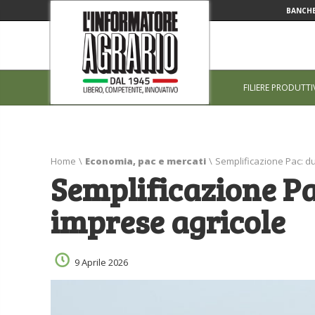
BANCHE
FILIERE PRODUTTI
Home
\
Economia, pac e mercati
\
Semplificazione Pac: du
Semplificazione Pa
imprese agricole
9 Aprile 2026