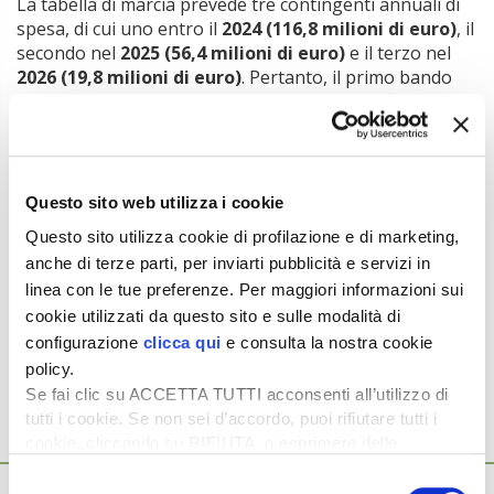
La tabella di marcia prevede tre contingenti annuali di
spesa, di cui uno entro il
2024 (116,8 milioni di euro)
, il
secondo nel
2025 (56,4 milioni di euro)
e il terzo nel
2026 (19,8 milioni di euro)
. Pertanto, il primo bando
dovrebbe essere pubblicato dal Gse entro la fine del
corrente anno.
Tratto dall’articolo pubblicato su
L’Informatore Agrario
n.
35/2024
Questo sito web utilizza i cookie
Aiuti per investire a chi produce biogas
Per leggere l’articolo
Questo sito utilizza cookie di profilazione e di marketing,
completo
abbonati
a
L’Informatore Agrario
anche di terze parti, per inviarti pubblicità e servizi in
linea con le tue preferenze. Per maggiori informazioni sui
cookie utilizzati da questo sito e sulle modalità di
Argomenti:
configurazione
clicca qui
e consulta la nostra cookie
BIOGAS
BIOMETANO
policy.
Se fai clic su ACCETTA TUTTI acconsenti all’utilizzo di
tutti i cookie. Se non sei d’accordo, puoi rifiutare tutti i
cookie, cliccando su RIFIUTA, o esprimere delle
Ti potrebbero interessare anche...
preferenze selezionando le tipologie di cookie che
Selezione
17 Febbraio 2026
desideri accettare e cliccando ACCETTA SELEZIONATI.