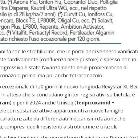
nni fa con le strobilurine, che in pochi anni vennero vanificat
uate tardivamente (confluenza delle pustole) e spesso non in
progressivo è stato l’avanzamento delle problematiche di
fenoconazolo prima, ma poi anche tetraconazolo.
 eccezionale di 120 giorni il nuovo fungicida Revystar XL Be
, in attesa che si concludano gli iter registrativi su bietola, è
iram
) e per il 2024 anche Univoq (
fenpicoxamid +
cele con sostanze attive appartenenti a nuove famiglie
caratterizzate da differenziati meccanismi d’azione che
 compresi quelli resistenti a strobilurine e triazoli.
i e biostimolanti, che permettono di migliorare l’integrità e 