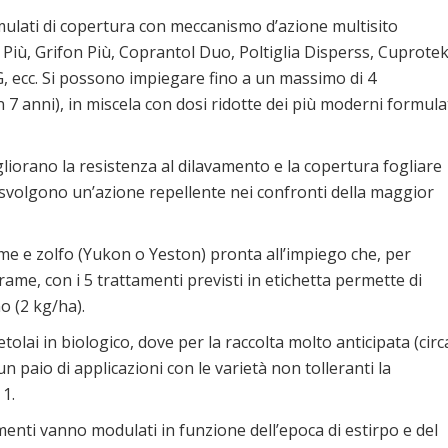
mulati di copertura con meccanismo d’azione multisito
ne Più, Grifon Più, Coprantol Duo, Poltiglia Disperss, Cuprote
G, ecc. Si possono impiegare fino a un massimo di 4
7 anni), in miscela con dosi ridotte dei più moderni formula
gliorano la resistenza al dilavamento e la copertura fogliare
 svolgono un’azione repellente nei confronti della maggior
me e zolfo (Yukon o Yeston) pronta all’impiego che, per
rame, con i 5 trattamenti previsti in etichetta permette di
o (2 kg/ha).
olai in biologico, dove per la raccolta molto anticipata (circ
n paio di applicazioni con le varietà non tolleranti la
 1.
menti vanno modulati in funzione dell’epoca di estirpo e del