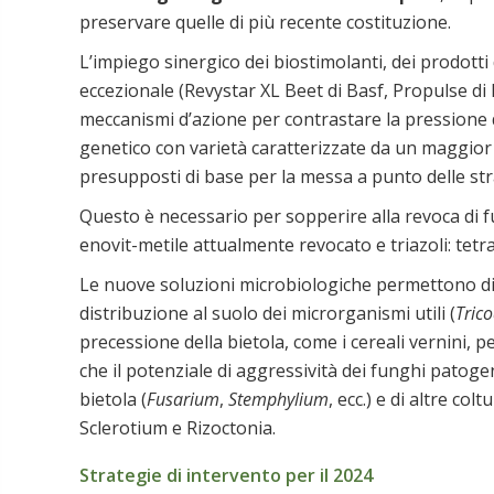
preservare quelle di più recente costituzione.
L’impiego sinergico dei biostimolanti, dei prodotti d
eccezionale (Revystar XL Beet di Basf, Propulse di B
meccanismi d’azione per contrastare la pressione d
genetico con varietà caratterizzate da un maggior 
presupposti di base per la messa a punto delle str
Questo è necessario per sopperire alla revoca di fun
enovit-metile attualmente revocato e triazoli: tet
Le nuove soluzioni microbiologiche permettono di 
distribuzione al suolo dei microrganismi utili (
Tric
precessione della bietola, come i cereali vernini, p
che il potenziale di aggressività dei funghi patoge
bietola (
Fusarium
,
Stemphylium
, ecc.) e di altre co
Sclerotium e Rizoctonia.
Strategie di intervento per il 2024