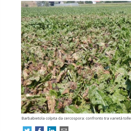
Barbabietola colpita da cercospora: confronto tra varietà toll