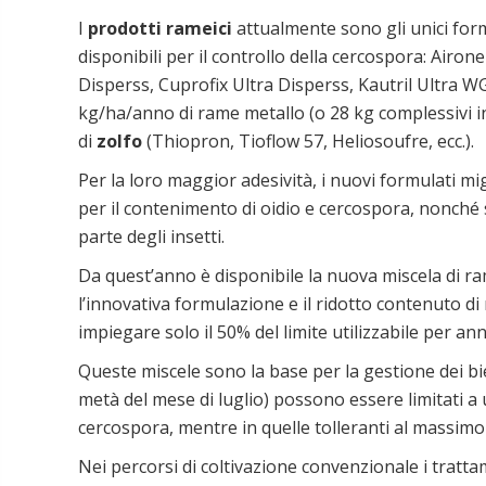
I
prodotti rameici
attualmente sono gli unici for
disponibili per il controllo della cercospora: Airo
Disperss, Cuprofix Ultra Disperss, Kautril Ultra W
kg/ha/anno di rame metallo (o 28 kg complessivi in 
di
zolfo
(Thiopron, Tioflow 57, Heliosoufre, ecc.).
Per la loro maggior adesività, i nuovi formulati mi
per il contenimento di oidio e cercospora, nonché
parte degli insetti.
Da quest’anno è disponibile la nuova miscela di ra
l’innovativa formulazione e il ridotto contenuto di 
impiegare solo il 50% del limite utilizzabile per ann
Queste miscele sono la base per la gestione dei biet
metà del mese di luglio) possono essere limitati a u
cercospora, mentre in quelle tolleranti al massimo
Nei percorsi di coltivazione convenzionale i tratta