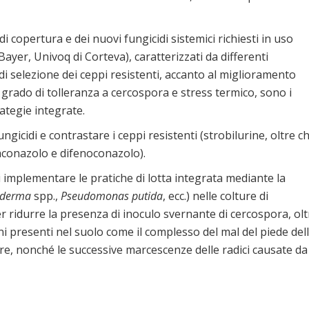
i copertura e dei nuovi fungicidi sistemici richiesti in uso
ayer, Univoq di Corteva), caratterizzati da differenti
i selezione dei ceppi resistenti, accanto al miglioramento
grado di tolleranza a cercospora e stress termico, sono i
ategie integrate.
gicidi e contrastare i ceppi resistenti (strobilurine, oltre c
raconazolo e difenoconazolo).
implementare le pratiche di lotta integrata mediante la
oderma
spp.,
Pseudomonas putida
, ecc.) nelle colture di
er ridurre la presenza di inoculo svernante di cercospora, olt
ni presenti nel suolo come il complesso del mal del piede del
lture, nonché le successive marcescenze delle radici causate da