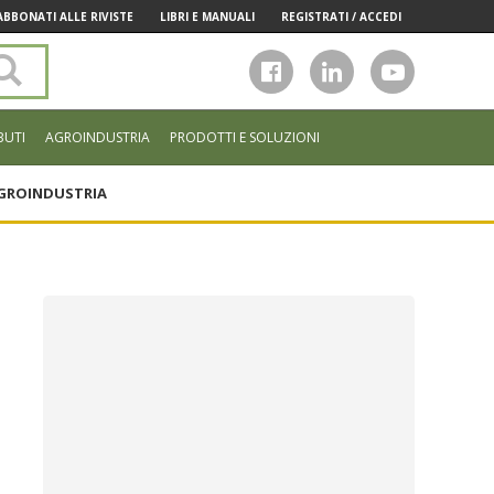
ABBONATI ALLE RIVISTE
LIBRI E MANUALI
REGISTRATI / ACCEDI
Cerca
nel
sito
BUTI
AGROINDUSTRIA
PRODOTTI E SOLUZIONI
GROINDUSTRIA