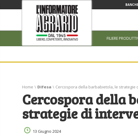
BANCHE
FILIERE PRODUTTI
Home
\
Difesa
\
Cercospora della barbabietola, le strategie d
Cercospora della b
strategie di interv
13 Giugno 2024