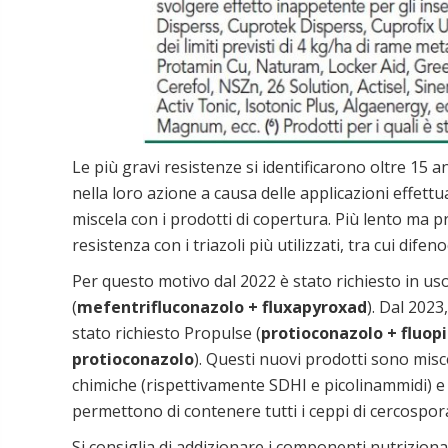
Le più gravi resistenze si identificarono oltre 15 a
nella loro azione a causa delle applicazioni effett
miscela con i prodotti di copertura. Più lento ma 
resistenza con i triazoli più utilizzati, tra cui di
Per questo motivo dal 2022 è stato richiesto in uso
(
mefentrifluconazolo + fluxapyroxad
). Dal 2023
stato richiesto Propulse (
protioconazolo + fluop
protioconazolo
). Questi nuovi prodotti sono mis
chimiche (rispettivamente SDHI e picolinammidi) e 
permettono di contenere tutti i ceppi di cercospora,
Si consiglia di addizionare i componenti nutrizional